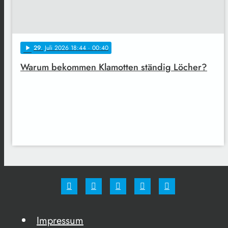
29
. Juli 2026 18:44
· 00:40
play_arrow
Warum bekommen Klamotten ständig Löcher?
Impressum