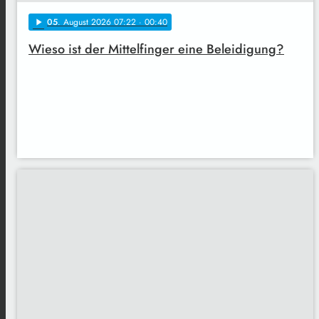
05
. August 2026 07:22
· 00:40
play_arrow
Wieso ist der Mittelfinger eine Beleidigung?