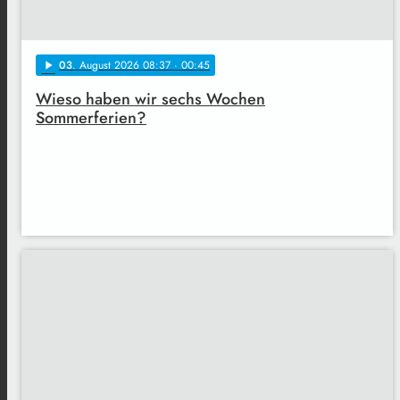
03
. August 2026 08:37
· 00:45
play_arrow
Wieso haben wir sechs Wochen
Sommerferien?