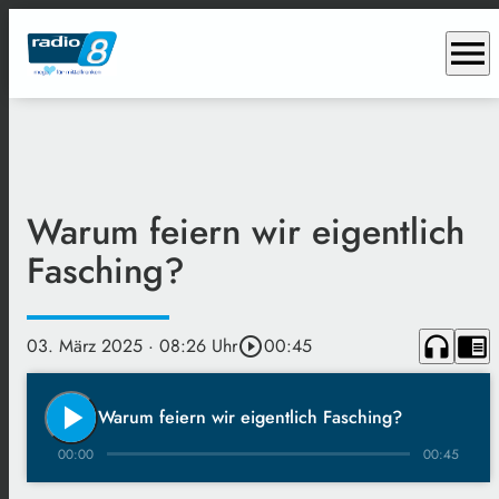
menu
Warum feiern wir eigentlich
Fasching?
headphones
chrome_reader_mode
03. März 2025
· 08:26 Uhr
play_circle_outline
00:45
play_arrow
Warum feiern wir eigentlich Fasching?
00:00
00:45