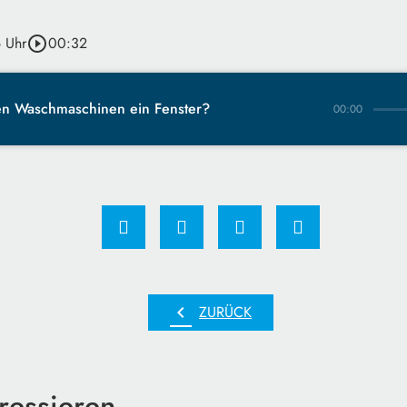
 Uhr
play_circle_outline
00:32
n Waschmaschinen ein Fenster?
00:00
chevron_left
ZURÜCK
ressieren