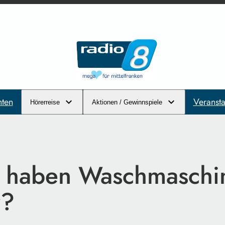
hten
Veransta
Hörerreise
Aktionen / Gewinnspiele
haben Waschmaschin
r?