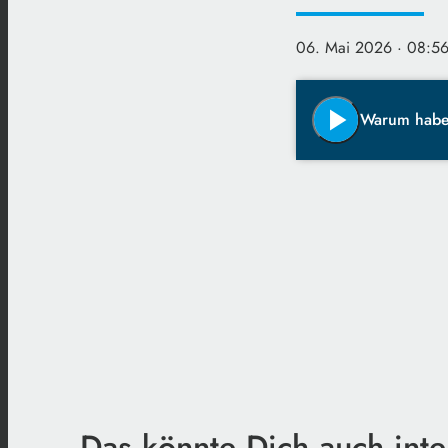
06. Mai 2026
· 08:56
play_arrow
Warum habe
Das könnte Dich auch inte