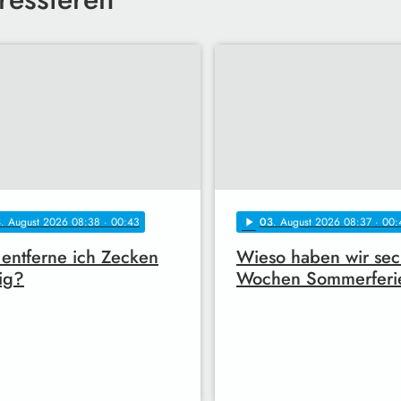
3
. August 2026 08:38
· 00:43
03
. August 2026 08:37
· 00:
play_arrow
entferne ich Zecken
Wieso haben wir sec
tig?
Wochen Sommerferi