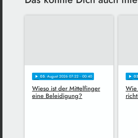
05
. August 2026 07:22
· 00:40
0
play_arrow
play_arrow
Wieso ist der Mittelfinger
Wie 
eine Beleidigung?
rich