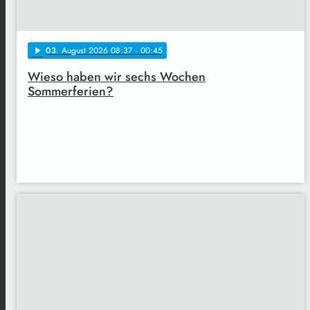
03
. August 2026 08:37
· 00:45
play_arrow
Wieso haben wir sechs Wochen
Sommerferien?