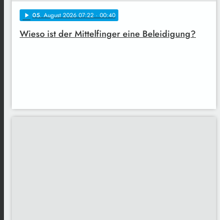
05
. August 2026 07:22
· 00:40
play_arrow
Wieso ist der Mittelfinger eine Beleidigung?