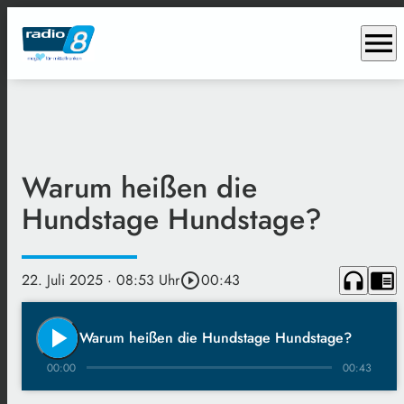
menu
Warum heißen die
Hundstage Hundstage?
headphones
chrome_reader_mode
22. Juli 2025
· 08:53 Uhr
play_circle_outline
00:43
play_arrow
Warum heißen die Hundstage Hundstage?
00:00
00:43