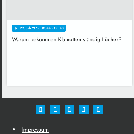
29
. Juli 2026 18:44
· 00:40
play_arrow
Warum bekommen Klamotten ständig Löcher?
Impressum