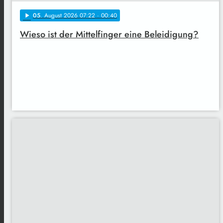
05
. August 2026 07:22
· 00:40
play_arrow
Wieso ist der Mittelfinger eine Beleidigung?