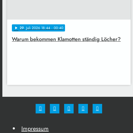
29
. Juli 2026 18:44
· 00:40
play_arrow
Warum bekommen Klamotten ständig Löcher?
Impressum