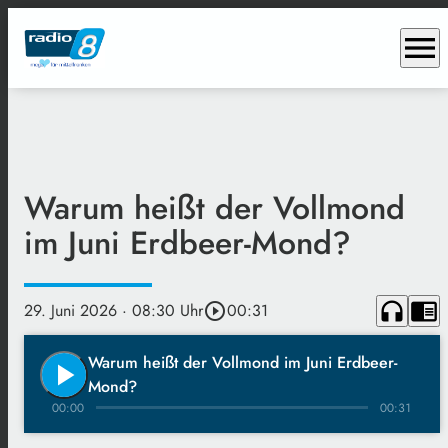
menu
Warum heißt der Vollmond
im Juni Erdbeer-Mond?
headphones
chrome_reader_mode
29. Juni 2026
· 08:30 Uhr
play_circle_outline
00:31
Warum heißt der Vollmond im Juni Erdbeer-
play_arrow
Mond?
00:00
00:31