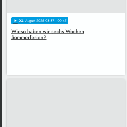
03
. August 2026 08:37
· 00:45
play_arrow
Wieso haben wir sechs Wochen
Sommerferien?