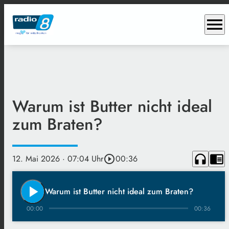
menu
Warum ist Butter nicht ideal
zum Braten?
headphones
chrome_reader_mode
12. Mai 2026
· 07:04 Uhr
play_circle_outline
00:36
play_arrow
Warum ist Butter nicht ideal zum Braten?
00:00
00:36