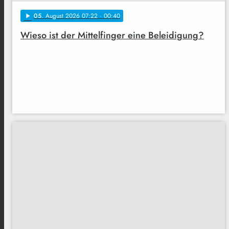
05
. August 2026 07:22
· 00:40
play_arrow
Wieso ist der Mittelfinger eine Beleidigung?