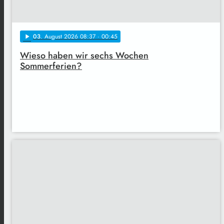
03
. August 2026 08:37
· 00:45
play_arrow
Wieso haben wir sechs Wochen
Sommerferien?