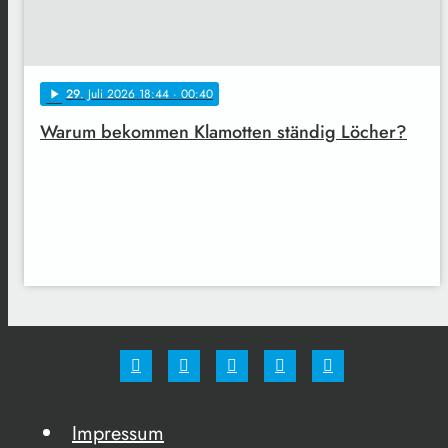
29
. Juli 2026 18:44
· 00:40
play_arrow
Warum bekommen Klamotten ständig Löcher?
Impressum