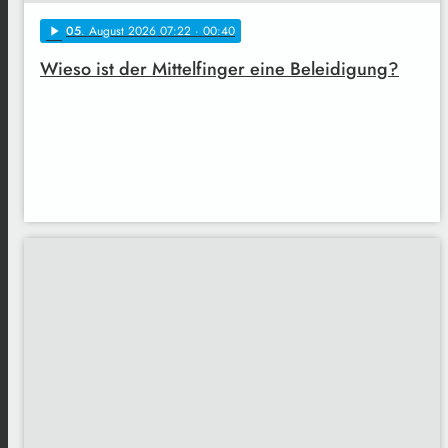
05
. August 2026 07:22
· 00:40
play_arrow
Wieso ist der Mittelfinger eine Beleidigung?