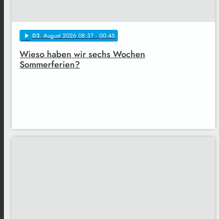
03
. August 2026 08:37
· 00:45
play_arrow
Wieso haben wir sechs Wochen
Sommerferien?