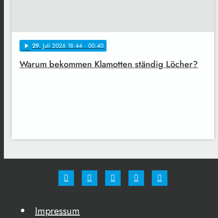
29
. Juli 2026 18:44
· 00:40
play_arrow
Warum bekommen Klamotten ständig Löcher?
Impressum