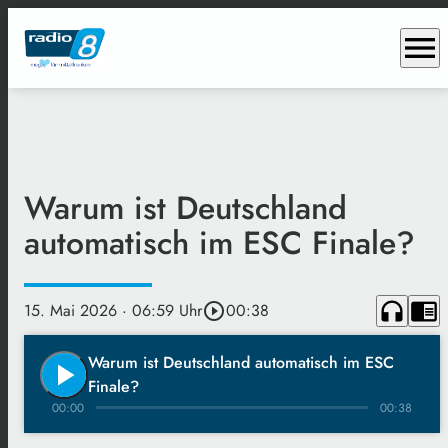
menu
Warum ist Deutschland
automatisch im ESC Finale?
headphones
chrome_reader_mode
15. Mai 2026
· 06:59 Uhr
play_circle_outline
00:38
Warum ist Deutschland automatisch im ESC
play_arrow
Finale?
00:00
00:38