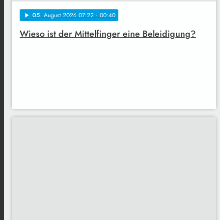
05
. August 2026 07:22
· 00:40
play_arrow
Wieso ist der Mittelfinger eine Beleidigung?