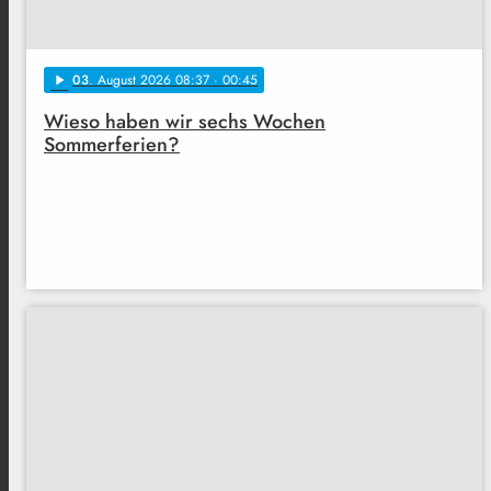
03
. August 2026 08:37
· 00:45
play_arrow
Wieso haben wir sechs Wochen
Sommerferien?