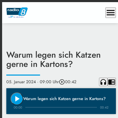
menu
Warum legen sich Katzen
gerne in Kartons?
headphones
chrome_reader_mode
05. Januar 2024
· 09:00 Uhr
play_circle_outline
00:42
play_arrow
Warum legen sich Katzen gerne in Kartons?
00:00
00:42