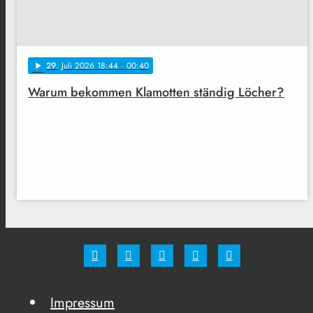
29
. Juli 2026 18:44
· 00:40
play_arrow
Warum bekommen Klamotten ständig Löcher?
Impressum