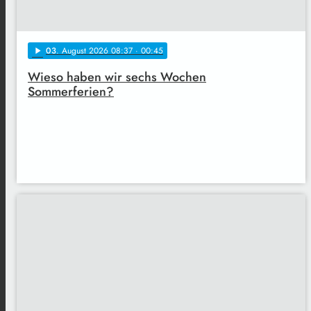
03
. August 2026 08:37
· 00:45
play_arrow
Wieso haben wir sechs Wochen
Sommerferien?