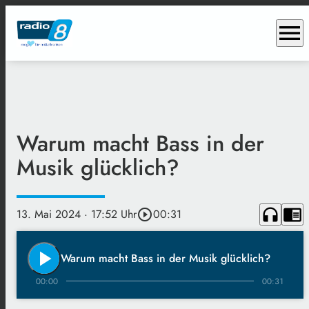
menu
Warum macht Bass in der
Musik glücklich?
headphones
chrome_reader_mode
13. Mai 2024
· 17:52 Uhr
play_circle_outline
00:31
play_arrow
Warum macht Bass in der Musik glücklich?
00:00
00:31