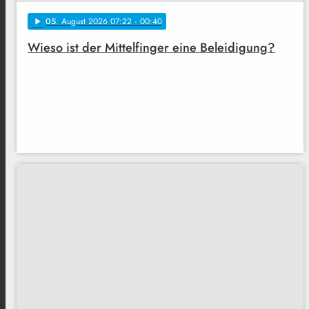
05
. August 2026 07:22
· 00:40
play_arrow
Wieso ist der Mittelfinger eine Beleidigung?