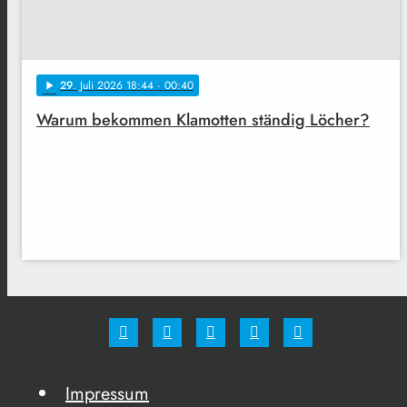
29
. Juli 2026 18:44
· 00:40
play_arrow
Warum bekommen Klamotten ständig Löcher?
Impressum