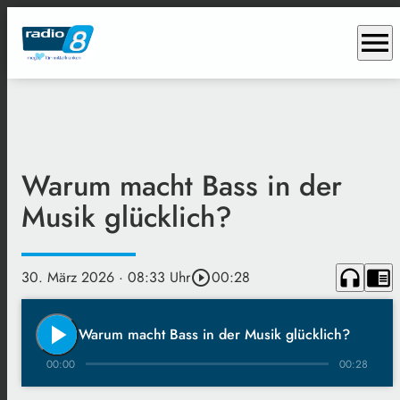
menu
Warum macht Bass in der
Musik glücklich?
headphones
chrome_reader_mode
30. März 2026
· 08:33 Uhr
play_circle_outline
00:28
play_arrow
Warum macht Bass in der Musik glücklich?
00:00
00:28