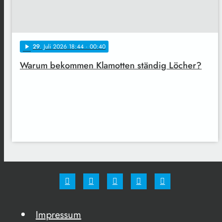
29
. Juli 2026 18:44
· 00:40
play_arrow
Warum bekommen Klamotten ständig Löcher?
Impressum