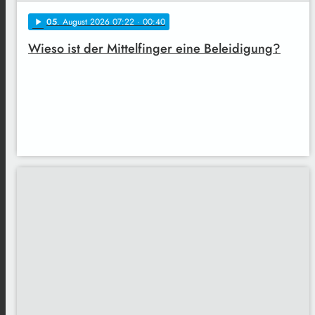
05
. August 2026 07:22
· 00:40
play_arrow
Wieso ist der Mittelfinger eine Beleidigung?