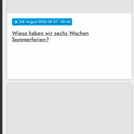
03
. August 2026 08:37
· 00:45
play_arrow
Wieso haben wir sechs Wochen
Sommerferien?