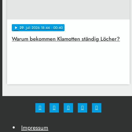
29
. Juli 2026 18:44
· 00:40
play_arrow
Warum bekommen Klamotten ständig Löcher?
Impressum