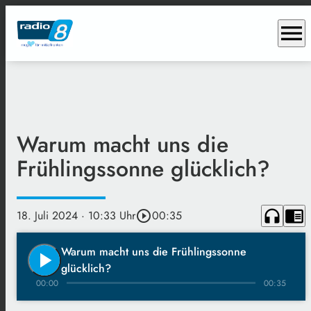
menu
Warum macht uns die
Frühlingssonne glücklich?
headphones
chrome_reader_mode
18. Juli 2024
· 10:33 Uhr
play_circle_outline
00:35
Warum macht uns die Frühlingssonne
play_arrow
glücklich?
00:00
00:35