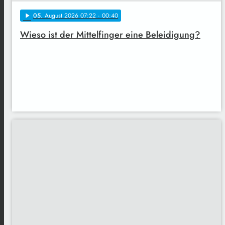
05
. August 2026 07:22
· 00:40
play_arrow
Wieso ist der Mittelfinger eine Beleidigung?