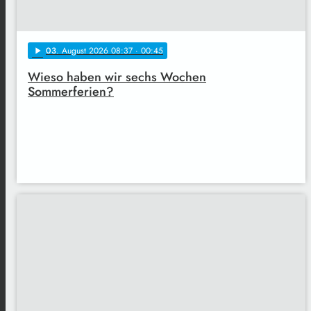
03
. August 2026 08:37
· 00:45
play_arrow
Wieso haben wir sechs Wochen
Sommerferien?