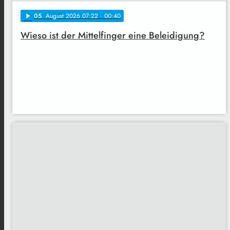
05
. August 2026 07:22
· 00:40
play_arrow
Wieso ist der Mittelfinger eine Beleidigung?