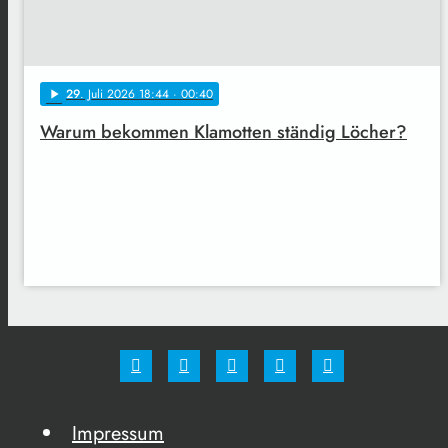
29
. Juli 2026 18:44
· 00:40
play_arrow
Warum bekommen Klamotten ständig Löcher?
Impressum