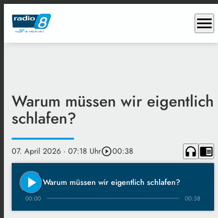
menu
Warum müssen wir eigentlich
schlafen?
headphones
chrome_reader_mode
07. April 2026
· 07:18 Uhr
play_circle_outline
00:38
play_arrow
Warum müssen wir eigentlich schlafen?
00:00
00:38