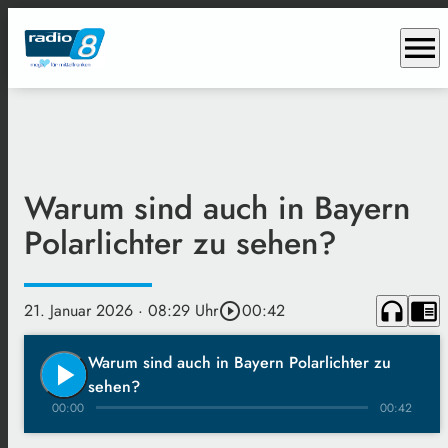
menu
Warum sind auch in Bayern
Polarlichter zu sehen?
headphones
chrome_reader_mode
21. Januar 2026
· 08:29 Uhr
play_circle_outline
00:42
Warum sind auch in Bayern Polarlichter zu
play_arrow
sehen?
00:00
00:42