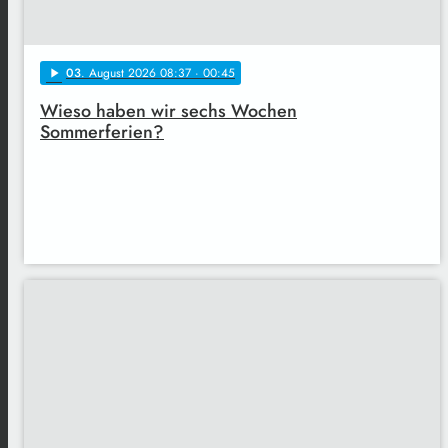
03
. August 2026 08:37
· 00:45
play_arrow
Wieso haben wir sechs Wochen
Sommerferien?