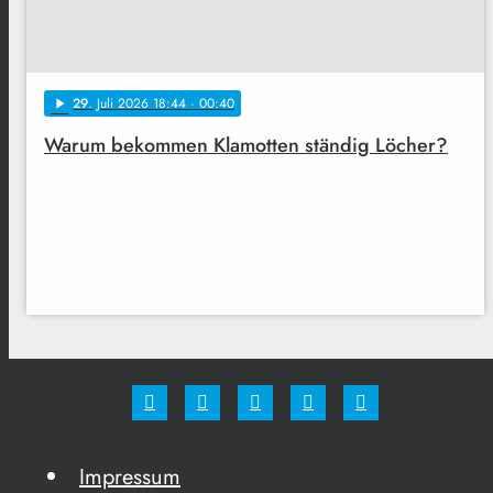
29
. Juli 2026 18:44
· 00:40
play_arrow
Warum bekommen Klamotten ständig Löcher?
Impressum