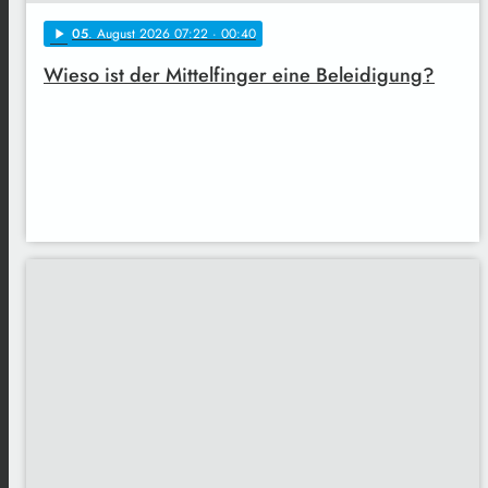
05
. August 2026 07:22
· 00:40
play_arrow
Wieso ist der Mittelfinger eine Beleidigung?