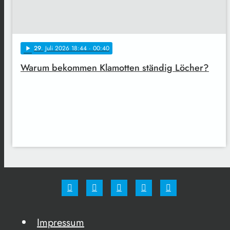
29
. Juli 2026 18:44
· 00:40
play_arrow
Warum bekommen Klamotten ständig Löcher?
Impressum