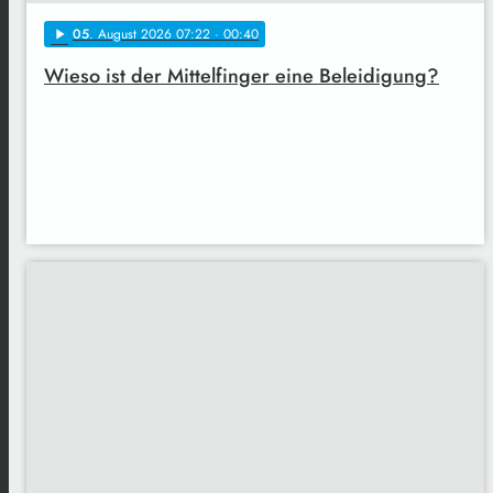
05
. August 2026 07:22
· 00:40
play_arrow
Wieso ist der Mittelfinger eine Beleidigung?