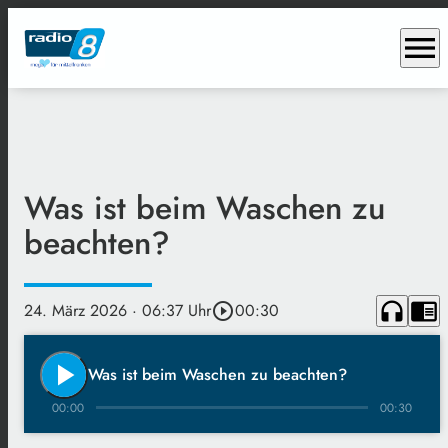
menu
Was ist beim Waschen zu
beachten?
headphones
chrome_reader_mode
24. März 2026
· 06:37 Uhr
play_circle_outline
00:30
play_arrow
Was ist beim Waschen zu beachten?
00:00
00:30