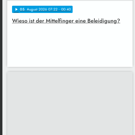
05
. August 2026 07:22
· 00:40
play_arrow
Wieso ist der Mittelfinger eine Beleidigung?