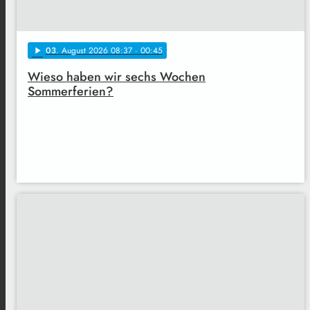
03
. August 2026 08:37
· 00:45
play_arrow
Wieso haben wir sechs Wochen
Sommerferien?