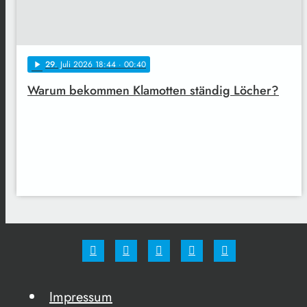
29
. Juli 2026 18:44
· 00:40
play_arrow
Warum bekommen Klamotten ständig Löcher?
Impressum