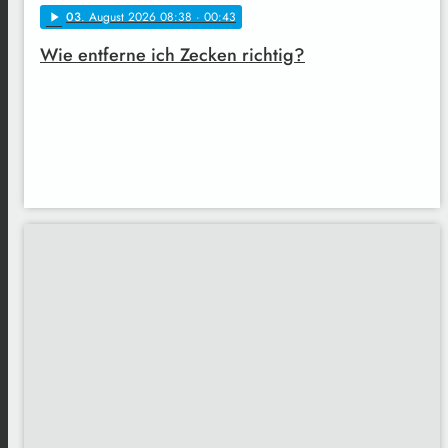
03
. August 2026 08:38
· 00:43
play_arrow
Wie entferne ich Zecken richtig?