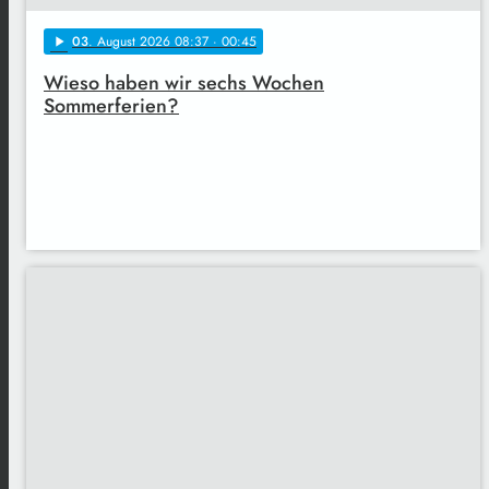
03
. August 2026 08:37
· 00:45
play_arrow
Wieso haben wir sechs Wochen
Sommerferien?