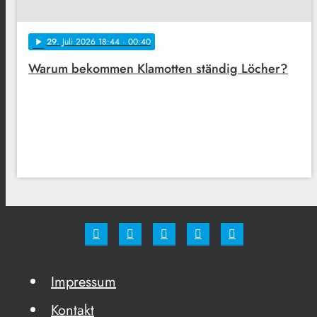
29
. Juli 2026 18:44
· 00:40
play_arrow
Warum bekommen Klamotten ständig Löcher?
Impressum
Kontakt