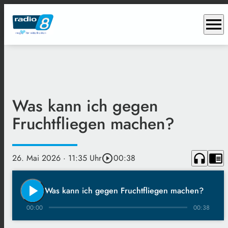
menu
Was kann ich gegen
Fruchtfliegen machen?
headphones
chrome_reader_mode
26. Mai 2026
· 11:35 Uhr
play_circle_outline
00:38
play_arrow
Was kann ich gegen Fruchtfliegen machen?
00:00
00:38