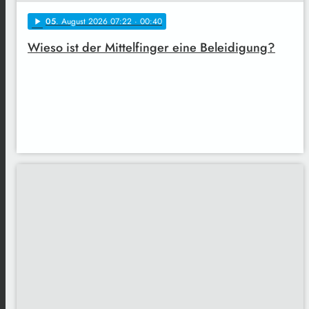
05
. August 2026 07:22
· 00:40
play_arrow
Wieso ist der Mittelfinger eine Beleidigung?