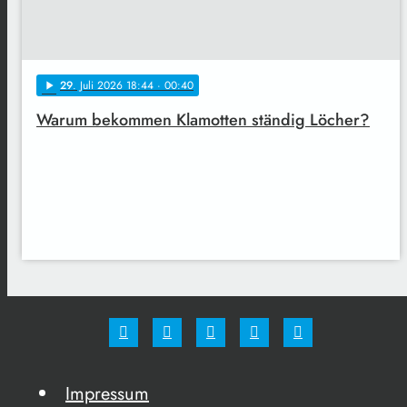
29
. Juli 2026 18:44
· 00:40
play_arrow
Warum bekommen Klamotten ständig Löcher?
Impressum