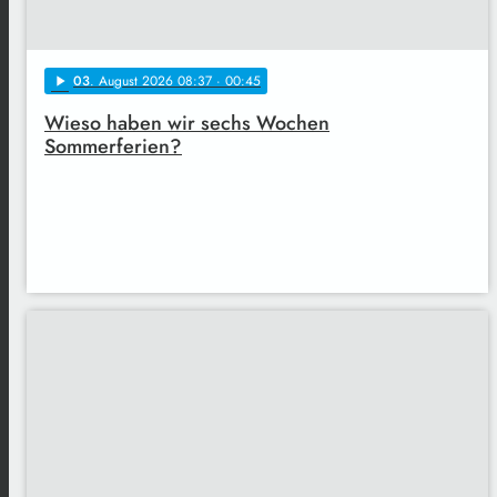
03
. August 2026 08:37
· 00:45
play_arrow
Wieso haben wir sechs Wochen
Sommerferien?