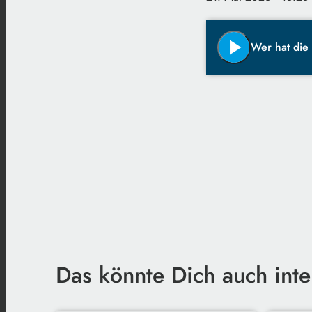
play_arrow
Wer hat die
Das könnte Dich auch inte