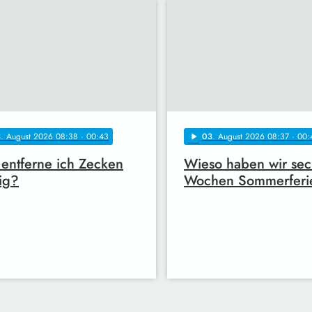
3
. August 2026 08:38
· 00:43
03
. August 2026 08:37
· 00:
play_arrow
entferne ich Zecken
Wieso haben wir sec
tig?
Wochen Sommerferi