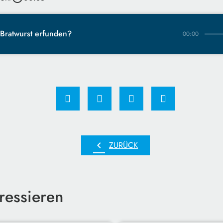
 Bratwurst erfunden?
00:00
chevron_left
ZURÜCK
ressieren