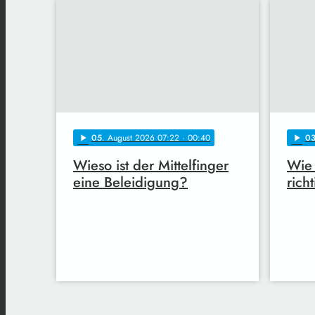
05
. August 2026 07:22
· 00:40
0
play_arrow
play_arrow
Wieso ist der Mittelfinger
Wie 
eine Beleidigung?
rich