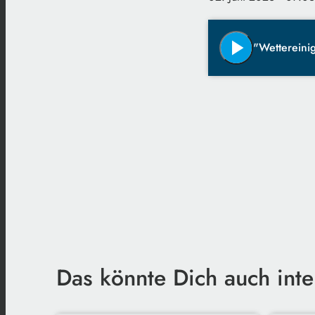
play_arrow
"Wettereinig
Das könnte Dich auch inte