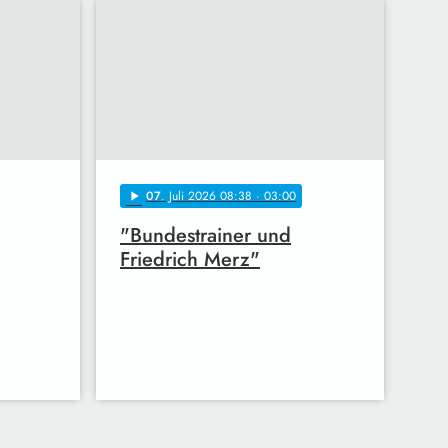
07
. Juli 2026 08:38
· 03:00
play_arrow
"Bundestrainer und
Friedrich Merz"