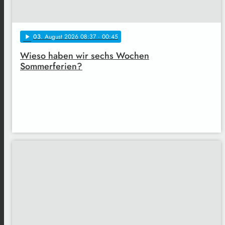
03
. August 2026 08:37
· 00:45
play_arrow
Wieso haben wir sechs Wochen
Sommerferien?