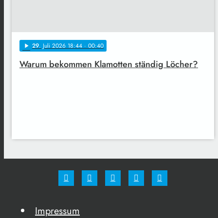
29
. Juli 2026 18:44
· 00:40
play_arrow
Warum bekommen Klamotten ständig Löcher?
Impressum