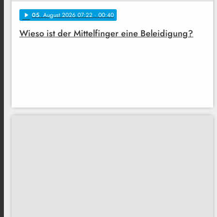
05
. August 2026 07:22
· 00:40
play_arrow
Wieso ist der Mittelfinger eine Beleidigung?