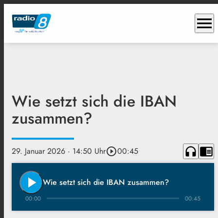
menu
Wie setzt sich die IBAN
zusammen?
headphones
chrome_reader_mode
29. Januar 2026
· 14:50 Uhr
play_circle_outline
00:45
play_arrow
Wie setzt sich die IBAN zusammen?
00:00
00:45