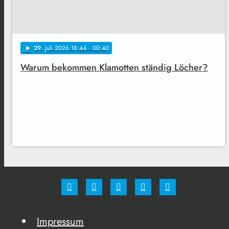
29
. Juli 2026 18:44
· 00:40
play_arrow
Warum bekommen Klamotten ständig Löcher?
Impressum