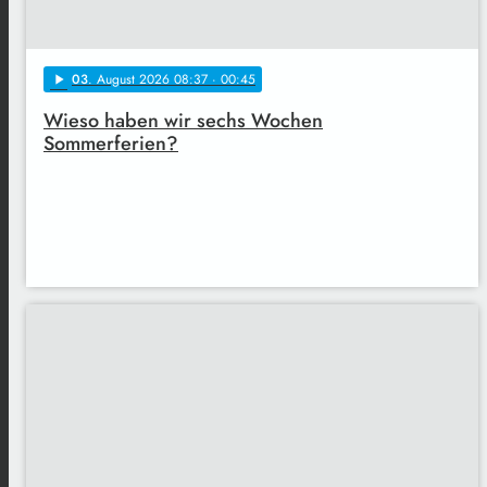
03
. August 2026 08:37
· 00:45
play_arrow
Wieso haben wir sechs Wochen
Sommerferien?