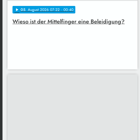
05
. August 2026 07:22
· 00:40
play_arrow
Wieso ist der Mittelfinger eine Beleidigung?