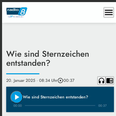
menu
Wie sind Sternzeichen
entstanden?
headphones
chrome_reader_mode
20. Januar 2025
· 08:34 Uhr
play_circle_outline
00:37
play_arrow
Wie sind Sternzeichen entstanden?
00:00
00:37