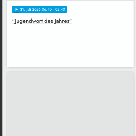
31
. Juli 2026 06:40
· 02:40
play_arrow
"Jugendwort des Jahres"