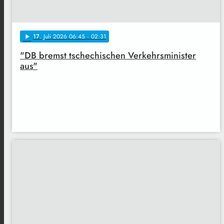
17
. Juli 2026 06:45
· 02:31
play_arrow
"DB bremst tschechischen Verkehrsminister
aus"