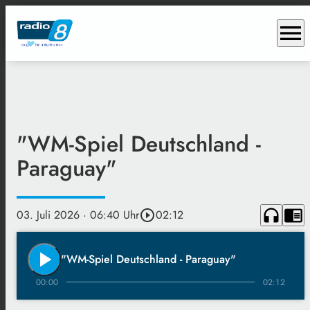
menu
"WM-Spiel Deutschland -
Paraguay"
headphones
chrome_reader_mode
03. Juli 2026
· 06:40 Uhr
play_circle_outline
02:12
play_arrow
"WM-Spiel Deutschland - Paraguay"
00:00
02:12