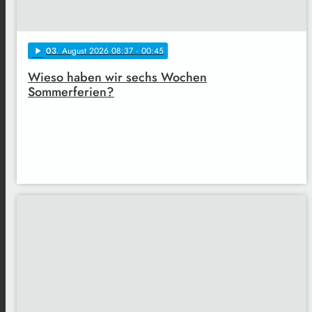
03
. August 2026 08:37
· 00:45
play_arrow
Wieso haben wir sechs Wochen
Sommerferien?