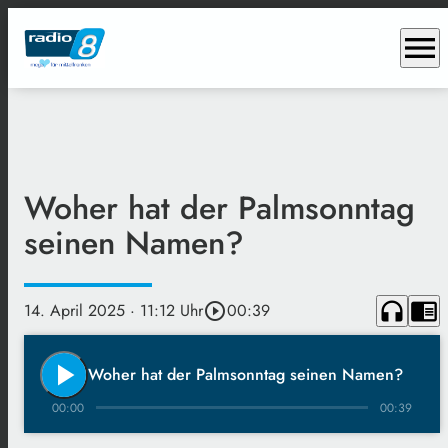
menu
Woher hat der Palmsonntag
seinen Namen?
headphones
chrome_reader_mode
14. April 2025
· 11:12 Uhr
play_circle_outline
00:39
play_arrow
Woher hat der Palmsonntag seinen Namen?
00:00
00:39