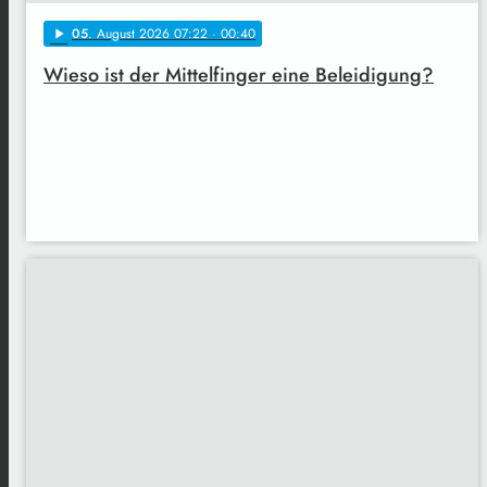
05
. August 2026 07:22
· 00:40
play_arrow
Wieso ist der Mittelfinger eine Beleidigung?