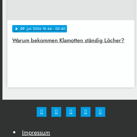
29
. Juli 2026 18:44
· 00:40
play_arrow
Warum bekommen Klamotten ständig Löcher?
Impressum