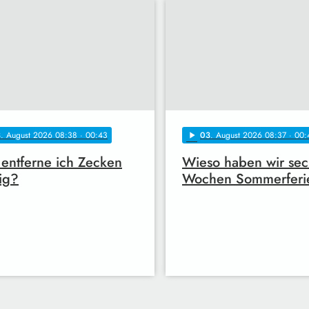
3
. August 2026 08:38
· 00:43
03
. August 2026 08:37
· 00:
play_arrow
entferne ich Zecken
Wieso haben wir sec
tig?
Wochen Sommerferi