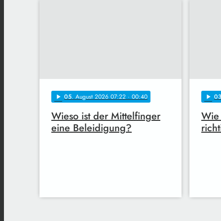
05
. August 2026 07:22
· 00:40
0
play_arrow
play_arrow
Wieso ist der Mittelfinger
Wie 
eine Beleidigung?
rich