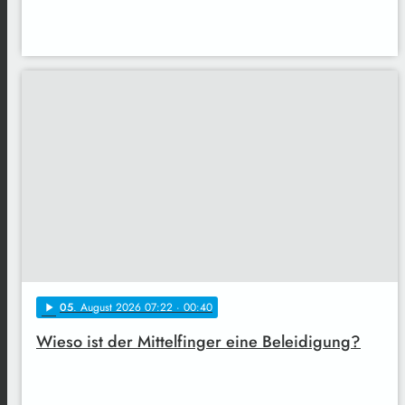
05
. August 2026 07:22
· 00:40
play_arrow
Wieso ist der Mittelfinger eine Beleidigung?