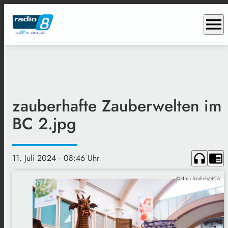
menu
zauberhafte Zauberwelten im
BC 2.jpg
headphones
chrome_reader_mode
11. Juli 2024
· 08:46 Uhr
©Nina Saulich/BCA