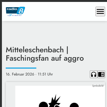
menu
Mitteleschenbach |
Faschingsfan auf aggro
headphones
chrome_reader_mode
16. Februar 2026
· 11:51 Uhr
Symbolbild