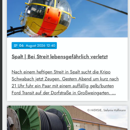
06
. August 2026 12:40
notes
Spalt | Bei Streit lebensgefährlich verletzt
Nach einem heftigen Streit in Spalt sucht die Kripo
Schwabach jetzt Zeugen. Gestern Abend um kurz nach
21 Uhr fuhr ein Paar mit einem auffällig gelb/bunten
Ford Transit auf der Dorfstraße in Großweingarten. …
© N-ERGIE, Stefanie Hoffmann