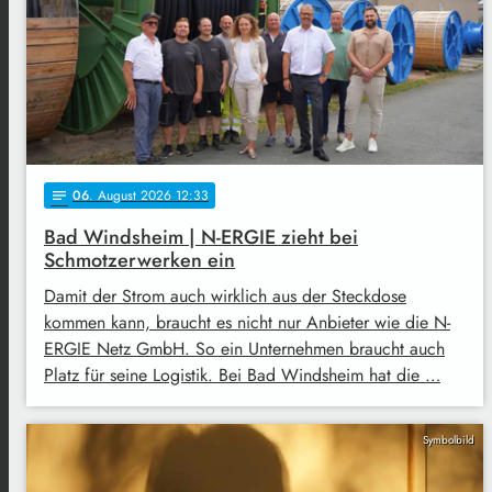
06
. August 2026 12:33
notes
Bad Windsheim | N-ERGIE zieht bei
Schmotzerwerken ein
Damit der Strom auch wirklich aus der Steckdose
kommen kann, braucht es nicht nur Anbieter wie die N-
ERGIE Netz GmbH. So ein Unternehmen braucht auch
Platz für seine Logistik. Bei Bad Windsheim hat die …
Symbolbild