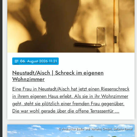
06
. August 2026 11:21
notes
Neustadt/Aisch | Schreck im eigenen
Wohnzimmer
Eine Frau in Neustadt/Aisch hat jetzt einen Riesenschreck
in ihrem eigenen Haus erlebt. Als sie in ihr Wohnzimmer
geht, steht sie plötzlich einer fremden Frau gegenüber.
Die war wohl gerade über die offene Terrassentür …
© Ansbacher Bäder und Verkehrs GmbH, Stefanie Remel