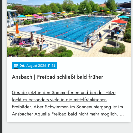
06
. August 2026 11:14
notes
Ansbach | Freibad schließt bald früher
Gerade jetzt in den Sommerferien und bei der Hitze
lockt es besonders viele in die mittelfränkischen
Freibäder. Aber Schwimmen im Sonnenuntergang ist im
Ansbacher Aquella Freibad bald nicht mehr möglich. …