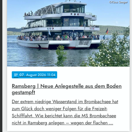
©Klaus Seeger
07
. August 2026 11:04
notes
Ramsberg | Neue Anlegestelle aus dem Boden
gestampft
Der extrem niedrige Wasserstand im Brombachsee hat
zum Glück doch weniger Folgen für die Freizeit-
Schifffahrt. Wie berichtet kann die MS Brombachsee
nicht in Ramsberg anlegen – wegen der flachen …