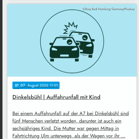
©Rosy Bad Homburg Germany/Pixabay
07
. August 2026 11:01
notes
Dinkelsbühl | Auffahrunfall mit Kind
Bei einem Auffahrunfall auf der A7 bei Dinkelsbühl sind
fünf Menschen verletzt worden, darunter ist auch ein
sechsjähriges Kind. Die Mutter war gegen Mittag in
Fahrtrichtung Ulm unterwegs, als der Wagen vor ihr …