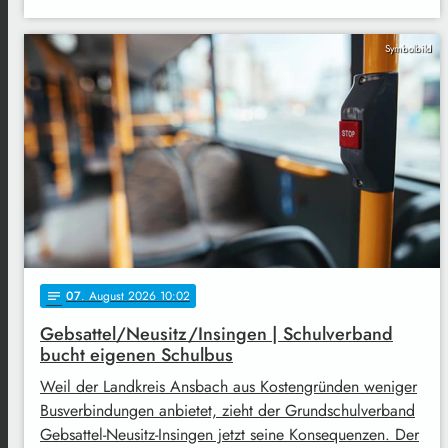
Symbolbild
07
. August 2026 10:02
notes
Gebsattel/Neusitz/Insingen | Schulverband
bucht eigenen Schulbus
Weil der Landkreis Ansbach aus Kostengründen weniger
Busverbindungen anbietet, zieht der Grundschulverband
Gebsattel-Neusitz-Insingen jetzt seine Konsequenzen. Der