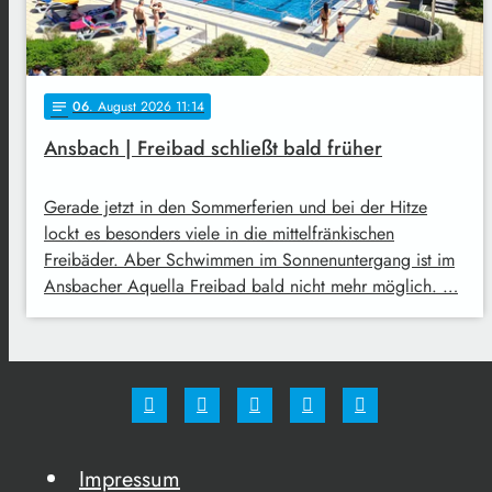
06
. August 2026 11:14
notes
Ansbach | Freibad schließt bald früher
Gerade jetzt in den Sommerferien und bei der Hitze
lockt es besonders viele in die mittelfränkischen
Freibäder. Aber Schwimmen im Sonnenuntergang ist im
Ansbacher Aquella Freibad bald nicht mehr möglich. …
Impressum