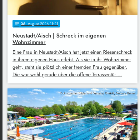
06
. August 2026 11:21
notes
Neustadt/Aisch | Schreck im eigenen
Wohnzimmer
Eine Frau in Neustadt/Aisch hat jetzt einen Riesenschreck
in ihrem eigenen Haus erlebt. Als sie in ihr Wohnzimmer
geht, steht sie plötzlich einer fremden Frau gegenüber.
Die war wohl gerade über die offene Terrassentür …
© Ansbacher Bäder und Verkehrs GmbH, Stefanie Remel