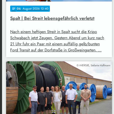
06
. August 2026 12:40
notes
Spalt | Bei Streit lebensgefährlich verletzt
Nach einem heftigen Streit in Spalt sucht die Kripo
Schwabach jetzt Zeugen. Gestern Abend um kurz nach
21 Uhr fuhr ein Paar mit einem auffällig gelb/bunten
Ford Transit auf der Dorfstraße in Großweingarten. …
© N-ERGIE, Stefanie Hoffmann