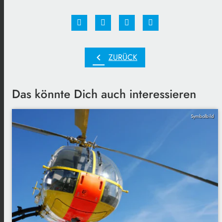
chevron_left
ZURÜCK
Das könnte Dich auch interessieren
Symbolbild