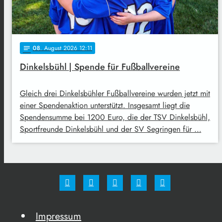
08
. August 2026 12:11
notes
Dinkelsbühl | Spende für Fußballvereine
Gleich drei Dinkelsbühler Fußballvereine wurden jetzt mit
einer Spendenaktion unterstützt. Insgesamt liegt die
Spendensumme bei 1200 Euro, die der TSV Dinkelsbühl,
Sportfreunde Dinkelsbühl und der SV Segringen für …
Impressum