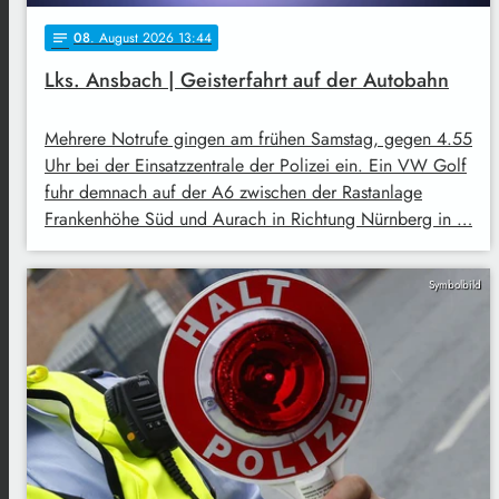
08
. August 2026 13:44
notes
Lks. Ansbach | Geisterfahrt auf der Autobahn
Mehrere Notrufe gingen am frühen Samstag, gegen 4.55
Uhr bei der Einsatzzentrale der Polizei ein. Ein VW Golf
fuhr demnach auf der A6 zwischen der Rastanlage
Frankenhöhe Süd und Aurach in Richtung Nürnberg in …
Symbolbild