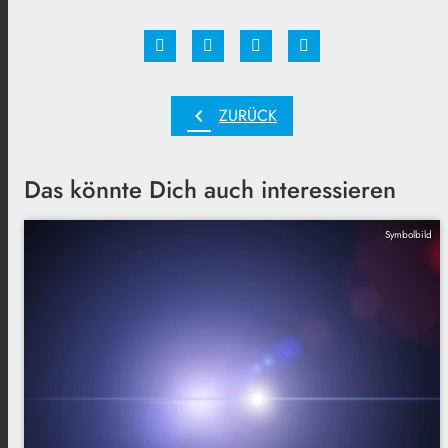
chevron_left
ZURÜCK
Das könnte Dich auch interessieren
Symbolbild