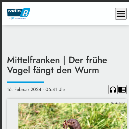
menu
Mittelfranken | Der frühe
Vogel fängt den Wurm
headphones
chrome_reader_mode
16. Februar 2024
· 06:41 Uhr
Symbolbild