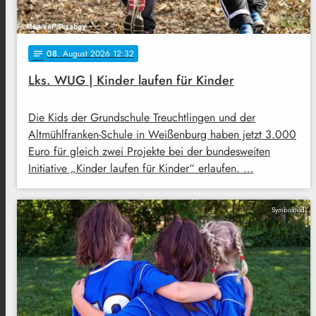
08
. August 2026 12:32
notes
Lks. WUG | Kinder laufen für Kinder
Die Kids der Grundschule Treuchtlingen und der
Altmühlfranken-Schule in Weißenburg haben jetzt 3.000
Euro für gleich zwei Projekte bei der bundesweiten
Initiative „Kinder laufen für Kinder“ erlaufen. …
Symbolbild