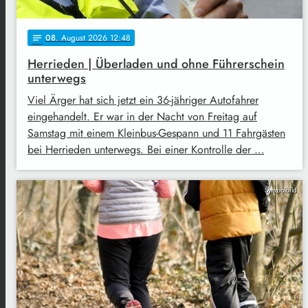
08
. August 2026 12:48
notes
Herrieden | Überladen und ohne Führerschein
unterwegs
Viel Ärger hat sich jetzt ein 36-jähriger Autofahrer
eingehandelt. Er war in der Nacht von Freitag auf
Samstag mit einem Kleinbus-Gespann und 11 Fahrgästen
bei Herrieden unterwegs. Bei einer Kontrolle der …
Symbolbild