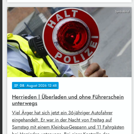
Symbolbild
08
. August 2026 12:48
notes
Herrieden | Überladen und ohne Führerschein
unterwegs
Viel Ärger hat sich jetzt ein 36-jähriger Autofahrer
eingehandelt. Er war in der Nacht von Freitag auf
Samstag mit einem Kleinbus-Gespann und 11 Fahrgästen