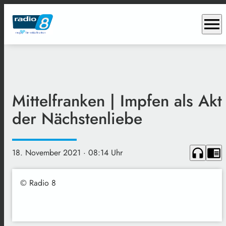
menu
Mittelfranken | Impfen als Akt
der Nächstenliebe
headphones
chrome_reader_mode
18. November 2021
· 08:14 Uhr
© Radio 8