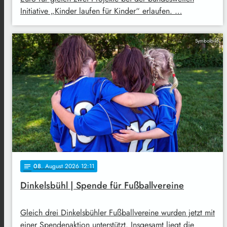
Initiative „Kinder laufen für Kinder“ erlaufen. …
Symbolbild
08
. August 2026 12:11
notes
Dinkelsbühl | Spende für Fußballvereine
Gleich drei Dinkelsbühler Fußballvereine wurden jetzt mit
einer Spendenaktion unterstützt. Insgesamt liegt die