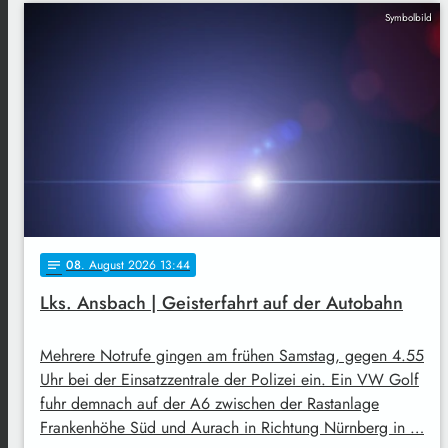
Symbolbild
08
. August 2026 13:44
notes
Lks. Ansbach | Geisterfahrt auf der Autobahn
Mehrere Notrufe gingen am frühen Samstag, gegen 4.55
Uhr bei der Einsatzzentrale der Polizei ein. Ein VW Golf
fuhr demnach auf der A6 zwischen der Rastanlage
Frankenhöhe Süd und Aurach in Richtung Nürnberg in …