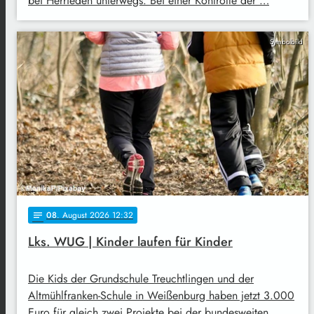
bei Herrieden unterwegs. Bei einer Kontrolle der …
Symbolbild
08
. August 2026 12:32
notes
Lks. WUG | Kinder laufen für Kinder
Die Kids der Grundschule Treuchtlingen und der
Altmühlfranken-Schule in Weißenburg haben jetzt 3.000
Euro für gleich zwei Projekte bei der bundesweiten