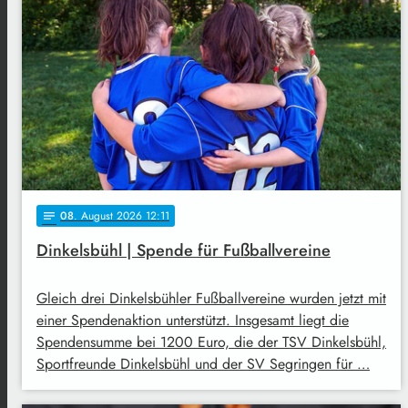
08
. August 2026 12:11
notes
Dinkelsbühl | Spende für Fußballvereine
Gleich drei Dinkelsbühler Fußballvereine wurden jetzt mit
einer Spendenaktion unterstützt. Insgesamt liegt die
Spendensumme bei 1200 Euro, die der TSV Dinkelsbühl,
Sportfreunde Dinkelsbühl und der SV Segringen für …