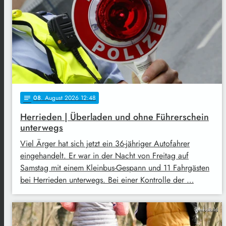
08
. August 2026 12:48
notes
Herrieden | Überladen und ohne Führerschein
unterwegs
Viel Ärger hat sich jetzt ein 36-jähriger Autofahrer
eingehandelt. Er war in der Nacht von Freitag auf
Samstag mit einem Kleinbus-Gespann und 11 Fahrgästen
bei Herrieden unterwegs. Bei einer Kontrolle der …
Symbolbild