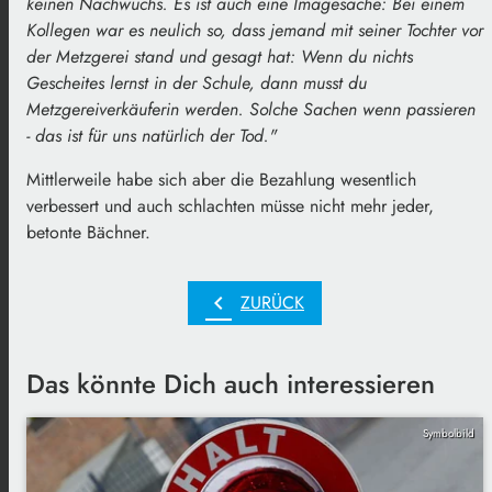
keinen Nachwuchs. Es ist auch eine Imagesache: Bei einem
Kollegen war es neulich so, dass jemand mit seiner Tochter vor
der Metzgerei stand und gesagt hat: Wenn du nichts
Gescheites lernst in der Schule, dann musst du
Metzgereiverkäuferin werden. Solche Sachen wenn passieren
- das ist für uns natürlich der Tod."
Mittlerweile habe sich aber die Bezahlung wesentlich
verbessert und auch schlachten müsse nicht mehr jeder,
betonte Bächner.
chevron_left
ZURÜCK
Das könnte Dich auch interessieren
Symbolbild