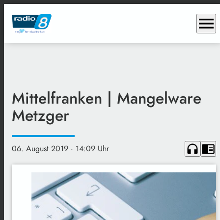
menu
Mittelfranken | Mangelware
Metzger
headphones
chrome_reader_mode
06. August 2019
· 14:09 Uhr