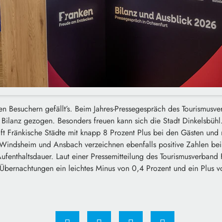
en Besuchern gefällt’s. Beim Jahres-Pressegespräch des Tourismusv
5 Bilanz gezogen. Besonders freuen kann sich die Stadt Dinkelsbühl.
ft Fränkische Städte mit knapp 8 Prozent Plus bei den Gästen und 
indsheim und Ansbach verzeichnen ebenfalls positive Zahlen bei
enthaltsdauer. Laut einer Pressemitteilung des Tourismusverband F
Übernachtungen ein leichtes Minus von 0,4 Prozent und ein Plus v