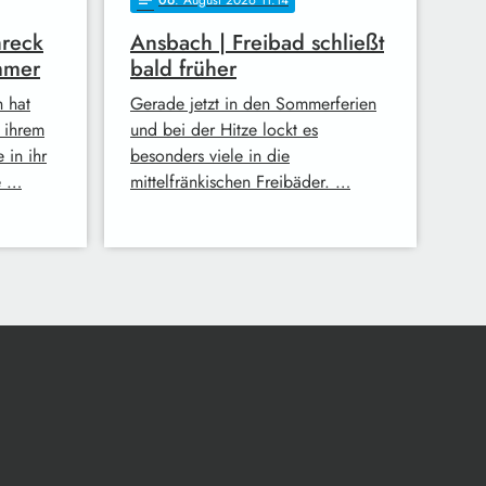
06
. August 2026 11:14
notes
hreck
Ansbach | Freibad schließt
mmer
bald früher
h hat
Gerade jetzt in den Sommerferien
n ihrem
und bei der Hitze lockt es
 in ihr
besonders viele in die
e …
mittelfränkischen Freibäder. …