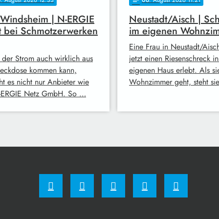
6
. August 2026 12:33
06
. August 2026 11:21
notes
 Windsheim | N-ERGIE
Neustadt/Aisch | Sc
t bei Schmotzerwerken
im eigenen Wohnzi
Eine Frau in Neustadt/Aisc
 der Strom auch wirklich aus
jetzt einen Riesenschreck i
teckdose kommen kann,
eigenen Haus erlebt. Als sie
ht es nicht nur Anbieter wie
Wohnzimmer geht, steht si
-ERGIE Netz GmbH. So …