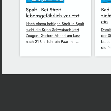
06
. August 2026 12:40
0
notes
notes
Spalt | Bei Streit
Bad
lebensgefährlich verletzt
zieh
ein
Nach einem heftigen Streit in Spalt
sucht die Kripo Schwabach jetzt
Damit
Zeugen. Gestern Abend um kurz
der S
nach 21 Uhr fuhr ein Paar mit …
brauc
die N