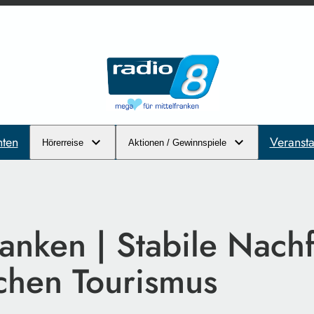
hten
Veransta
Hörerreise
Aktionen / Gewinnspiele
ranken | Stabile Nach
schen Tourismus