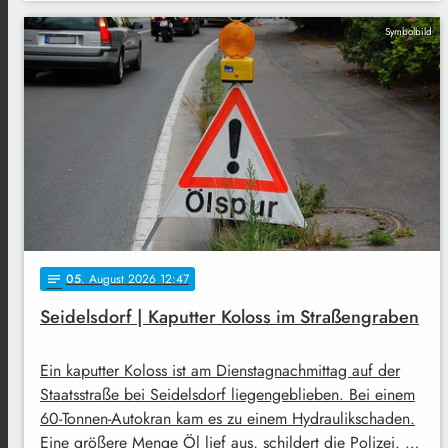
Symbolbild
05
. August 2026 12:47
notes
Seidelsdorf | Kaputter Koloss im Straßengraben
Ein kaputter Koloss ist am Dienstagnachmittag auf der
Staatsstraße bei Seidelsdorf liegengeblieben. Bei einem
60-Tonnen-Autokran kam es zu einem Hydraulikschaden.
Eine größere Menge Öl lief aus, schildert die Polizei. …