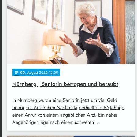
05
. August 2026 13:30
notes
Nürnberg | Seniorin betrogen und beraubt
In Nürnberg wurde eine Seniorin jetzt um viel Geld
betrogen. Am frühen Nachmittag erhielt die 85-Jährige
einen Anruf von einem angeblichen Arzt. Ein naher
Angehöriger läge nach einem schweren …