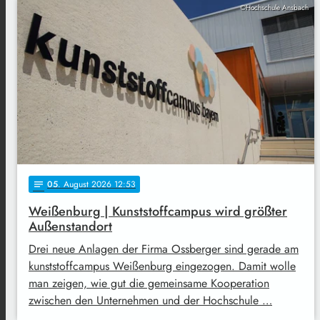
©Hochschule Ansbach
05
. August 2026 12:53
notes
Weißenburg | Kunststoffcampus wird größter
Außenstandort
Drei neue Anlagen der Firma Ossberger sind gerade am
kunststoffcampus Weißenburg eingezogen. Damit wolle
man zeigen, wie gut die gemeinsame Kooperation
zwischen den Unternehmen und der Hochschule …