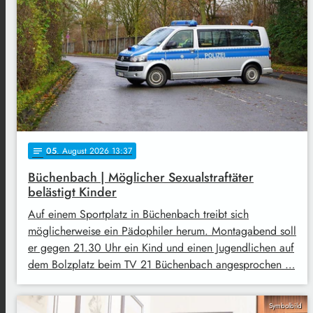
05
. August 2026 13:37
notes
Büchenbach | Möglicher Sexualstraftäter
belästigt Kinder
Auf einem Sportplatz in Büchenbach treibt sich
möglicherweise ein Pädophiler herum. Montagabend soll
er gegen 21.30 Uhr ein Kind und einen Jugendlichen auf
dem Bolzplatz beim TV 21 Büchenbach angesprochen …
Symbolbild