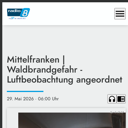
menu
Mittelfranken |
Waldbrandgefahr -
Luftbeobachtung angeordnet
headphones
chrome_reader_mode
29. Mai 2026
· 06:00 Uhr
Symbolbild