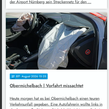
der Airport Nürnberg sein Streckennetz für den …
Symbolbild
07
. August 2026 15:25
notes
Obermichelbach | Vorfahrt missachtet
Heute morgen hat es bei Obermichelbach einen teuren
Verkehrsunfall gegeben. Eine Autofahrerin wollte links in