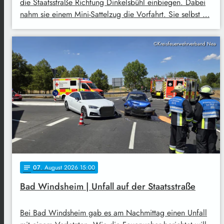
die Staatsstraße Richtung Dinkelsbühl einbiegen. Dabei
nahm sie einem Mini-Sattelzug die Vorfahrt. Sie selbst …
©Kreisfeuerwehrverband Nea
07
. August 2026 15:00
notes
Bad Windsheim | Unfall auf der Staatsstraße
Bei Bad Windsheim gab es am Nachmittag einen Unfall