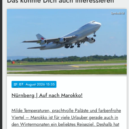
Das könnte Dich auch interessieren
Symbolbild
07
. August 2026 15:35
notes
Nürnberg | Auf nach Marokko!
Milde Temperaturen, prachtvolle Paläste und farbenfrohe
Viertel – Marokko ist für viele Urlauber gerade auch in
den Wintermonaten ein beliebtes Reiseziel. Deshalb hat