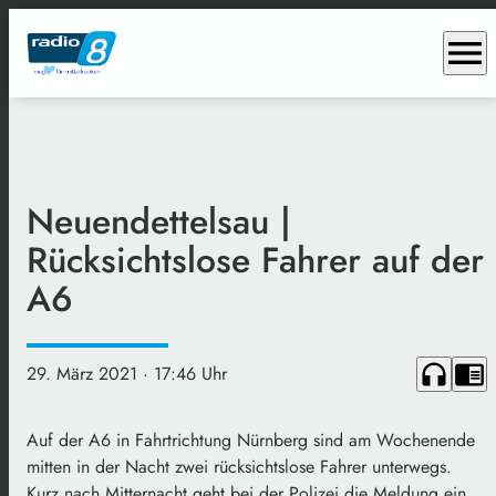
menu
Neuendettelsau |
Rücksichtslose Fahrer auf der
A6
headphones
chrome_reader_mode
29. März 2021
· 17:46 Uhr
Auf der A6 in Fahrtrichtung Nürnberg sind am Wochenende
mitten in der Nacht zwei rücksichtslose Fahrer unterwegs.
Kurz nach Mitternacht geht bei der Polizei die Meldung ein,