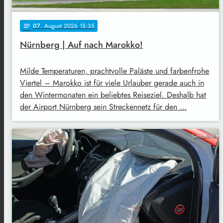
07
. August 2026 15:35
notes
Nürnberg | Auf nach Marokko!
Milde Temperaturen, prachtvolle Paläste und farbenfrohe
Viertel – Marokko ist für viele Urlauber gerade auch in
den Wintermonaten ein beliebtes Reiseziel. Deshalb hat
der Airport Nürnberg sein Streckennetz für den …
Symbolbild