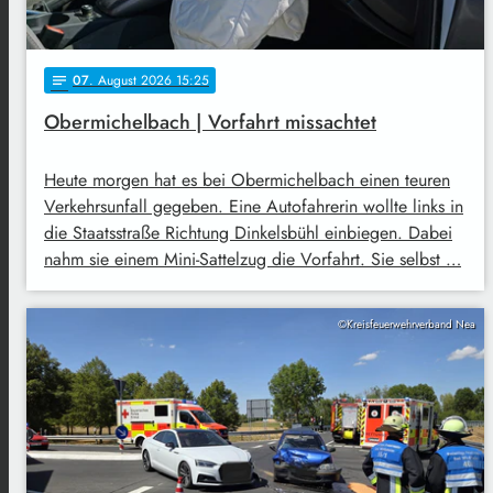
07
. August 2026 15:25
notes
Obermichelbach | Vorfahrt missachtet
Heute morgen hat es bei Obermichelbach einen teuren
Verkehrsunfall gegeben. Eine Autofahrerin wollte links in
die Staatsstraße Richtung Dinkelsbühl einbiegen. Dabei
nahm sie einem Mini-Sattelzug die Vorfahrt. Sie selbst …
©Kreisfeuerwehrverband Nea