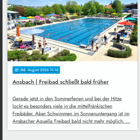
06
. August 2026 11:14
notes
Ansbach | Freibad schließt bald früher
Gerade jetzt in den Sommerferien und bei der Hitze
lockt es besonders viele in die mittelfränkischen
Freibäder. Aber Schwimmen im Sonnenuntergang ist im
Ansbacher Aquella Freibad bald nicht mehr möglich. …