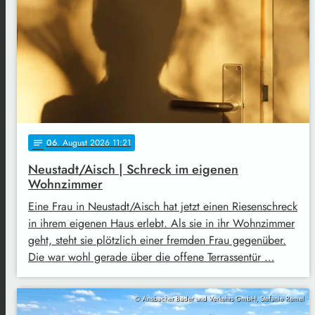
06
. August 2026 11:21
notes
Neustadt/Aisch | Schreck im eigenen
Wohnzimmer
Eine Frau in Neustadt/Aisch hat jetzt einen Riesenschreck
in ihrem eigenen Haus erlebt. Als sie in ihr Wohnzimmer
geht, steht sie plötzlich einer fremden Frau gegenüber.
Die war wohl gerade über die offene Terrassentür …
© Ansbacher Bäder und Verkehrs GmbH, Stefanie Remel