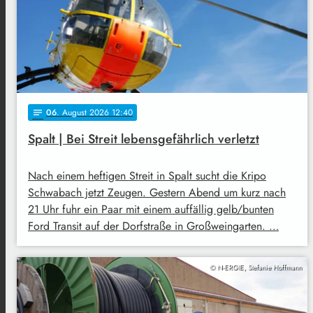
06
. August 2026 12:40
notes
Spalt | Bei Streit lebensgefährlich verletzt
Nach einem heftigen Streit in Spalt sucht die Kripo
Schwabach jetzt Zeugen. Gestern Abend um kurz nach
21 Uhr fuhr ein Paar mit einem auffällig gelb/bunten
Ford Transit auf der Dorfstraße in Großweingarten. …
© N-ERGIE, Stefanie Hoffmann