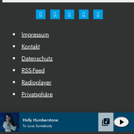
Impressum
Kontakt
Datenschutz
RSS-Feed
Radioplayer
Privatsphäre
Holly Humberstone
library_music
play_arrow
To Love Somebody