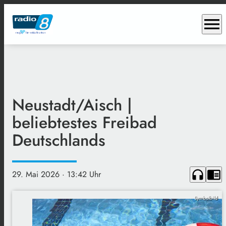
menu
Neustadt/Aisch |
beliebtestes Freibad
Deutschlands
headphones
chrome_reader_mode
29. Mai 2026
· 13:42 Uhr
Symbolbild