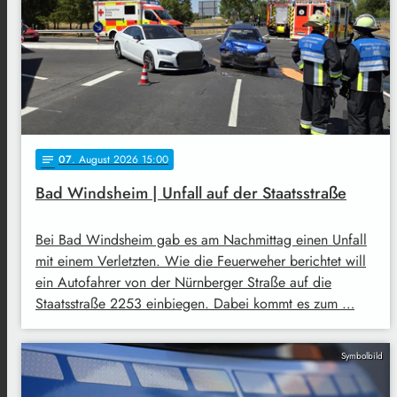
07
. August 2026 15:00
notes
Bad Windsheim | Unfall auf der Staatsstraße
Bei Bad Windsheim gab es am Nachmittag einen Unfall
mit einem Verletzten. Wie die Feuerweher berichtet will
ein Autofahrer von der Nürnberger Straße auf die
Staatsstraße 2253 einbiegen. Dabei kommt es zum …
Symbolbild