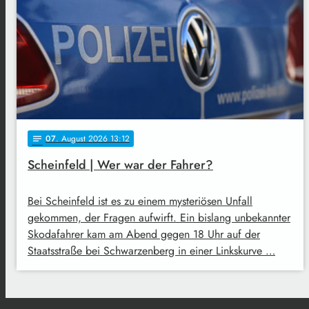
07
. August 2026 13:12
notes
Scheinfeld | Wer war der Fahrer?
Bei Scheinfeld ist es zu einem mysteriösen Unfall
gekommen, der Fragen aufwirft. Ein bislang unbekannter
Skodafahrer kam am Abend gegen 18 Uhr auf der
Staatsstraße bei Schwarzenberg in einer Linkskurve …