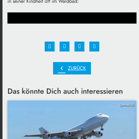
in seiner Kindheit oft im Waldbad:
chevron_left
ZURÜCK
Das könnte Dich auch interessieren
Symbolbild