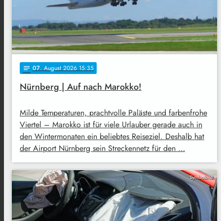
07
. August 2026 15:35
notes
Nürnberg | Auf nach Marokko!
Milde Temperaturen, prachtvolle Paläste und farbenfrohe
Viertel – Marokko ist für viele Urlauber gerade auch in
den Wintermonaten ein beliebtes Reiseziel. Deshalb hat
der Airport Nürnberg sein Streckennetz für den …
Symbolbild