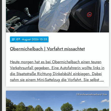
07
. August 2026 15:25
notes
Obermichelbach | Vorfahrt missachtet
Heute morgen hat es bei Obermichelbach einen teuren
Verkehrsunfall gegeben. Eine Autofahrerin wollte links in
die Staatsstraße Richtung Dinkelsbühl einbiegen. Dabei
nahm sie einem Mini-Sattelzug die Vorfahrt. Sie selbst …
©Kreisfeuerwehrverband Nea