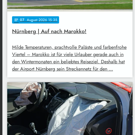
07
. August 2026 15:35
notes
Nürnberg | Auf nach Marokko!
Milde Temperaturen, prachtvolle Paläste und farbenfrohe
Viertel – Marokko ist für viele Urlauber gerade auch in
den Wintermonaten ein beliebtes Reiseziel. Deshalb hat
der Airport Nürnberg sein Streckennetz für den …
Symbolbild