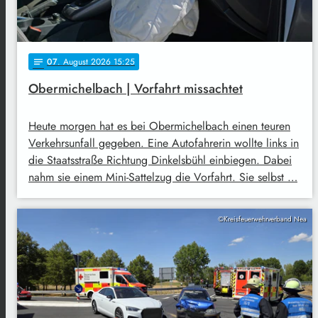
07
. August 2026 15:25
notes
Obermichelbach | Vorfahrt missachtet
Heute morgen hat es bei Obermichelbach einen teuren
Verkehrsunfall gegeben. Eine Autofahrerin wollte links in
die Staatsstraße Richtung Dinkelsbühl einbiegen. Dabei
nahm sie einem Mini-Sattelzug die Vorfahrt. Sie selbst …
©Kreisfeuerwehrverband Nea