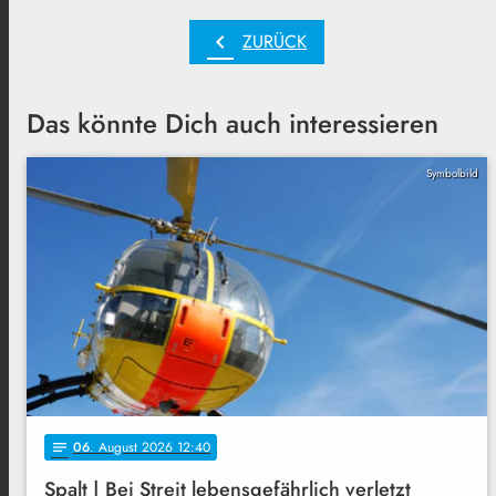
chevron_left
ZURÜCK
Das könnte Dich auch interessieren
Symbolbild
06
. August 2026 12:40
notes
Spalt | Bei Streit lebensgefährlich verletzt