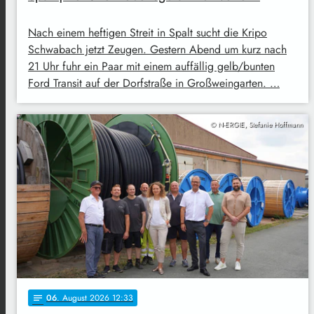
Nach einem heftigen Streit in Spalt sucht die Kripo
Schwabach jetzt Zeugen. Gestern Abend um kurz nach
21 Uhr fuhr ein Paar mit einem auffällig gelb/bunten
Ford Transit auf der Dorfstraße in Großweingarten. …
© N-ERGIE, Stefanie Hoffmann
06
. August 2026 12:33
notes