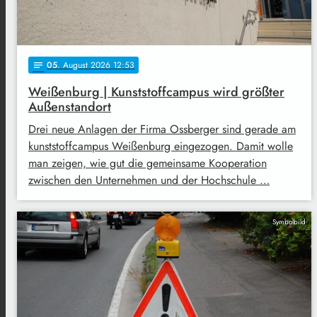
05
. August 2026 12:53
notes
Weißenburg | Kunststoffcampus wird größter
Außenstandort
Drei neue Anlagen der Firma Ossberger sind gerade am
kunststoffcampus Weißenburg eingezogen. Damit wolle
man zeigen, wie gut die gemeinsame Kooperation
zwischen den Unternehmen und der Hochschule …
Symbolbild