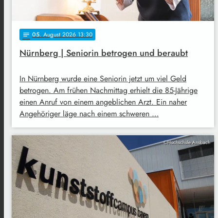
05
. August 2026 13:30
notes
Nürnberg | Seniorin betrogen und beraubt
In Nürnberg wurde eine Seniorin jetzt um viel Geld
betrogen. Am frühen Nachmittag erhielt die 85-Jährige
einen Anruf von einem angeblichen Arzt. Ein naher
Angehöriger läge nach einem schweren …
©Hochschule Ansbach