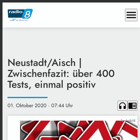
menu
Neustadt/Aisch |
Zwischenfazit: über 400
Tests, einmal positiv
headphones
chrome_reader_mode
01. Oktober 2020
· 07:44 Uhr
Symbolbild