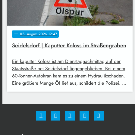
05
. August 2026 12:47
notes
Seidelsdorf | Kaputter Koloss im Straßengraben
Ein kaputter Koloss ist am Dienstagnachmittag auf der
Staatsstraße bei Seidelsdorf liegengeblieben. Bei einem
60-Tonnen-Autokran kam es zu einem Hydraulikschaden.
Eine größere Menge Öl lief aus, schildert die Polizei. …