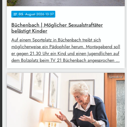
05
. August 2026 13:37
notes
Büchenbach | Möglicher Sexualstraftäter
belästigt Kinder
Auf einem Sportplatz in Büchenbach treibt sich
möglicherweise ein Pädophiler herum. Montagabend soll
er gegen 21.30 Uhr ein Kind und einen Jugendlichen auf
dem Bolzplatz beim TV 21 Büchenbach angesprochen …
Symbolbild