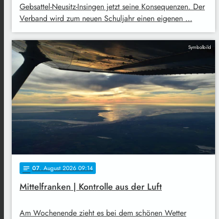
Gebsattel-Neusitz-Insingen jetzt seine Konsequenzen. Der
Verband wird zum neuen Schuljahr einen eigenen …
Symbolbild
07
. August 2026 09:14
notes
Mittelfranken | Kontrolle aus der Luft
Am Wochenende zieht es bei dem schönen Wetter