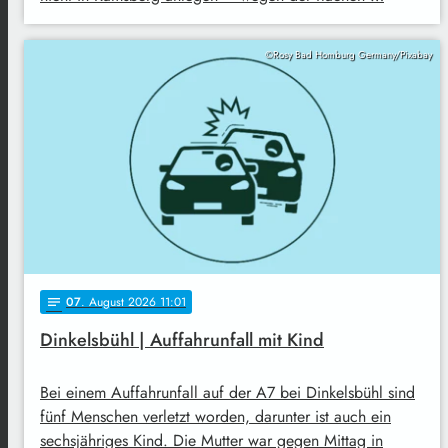
©Rosy Bad Homburg Germany/Pixabay
07
. August 2026 11:01
notes
Dinkelsbühl | Auffahrunfall mit Kind
Bei einem Auffahrunfall auf der A7 bei Dinkelsbühl sind
fünf Menschen verletzt worden, darunter ist auch ein
sechsjähriges Kind. Die Mutter war gegen Mittag in