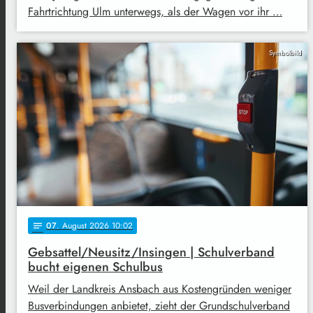
Fahrtrichtung Ulm unterwegs, als der Wagen vor ihr …
Symbolbild
07
. August 2026 10:02
notes
Gebsattel/Neusitz/Insingen | Schulverband
bucht eigenen Schulbus
Weil der Landkreis Ansbach aus Kostengründen weniger
Busverbindungen anbietet, zieht der Grundschulverband