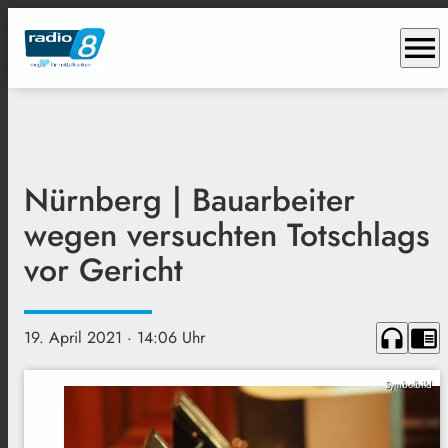
menu
Nürnberg | Bauarbeiter
wegen versuchten Totschlags
vor Gericht
headphones
chrome_reader_mode
19. April 2021
· 14:06 Uhr
Symbolbild