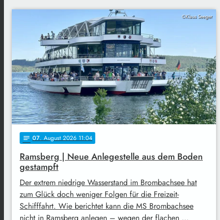
©Klaus Seeger
07
. August 2026 11:04
notes
Ramsberg | Neue Anlegestelle aus dem Boden
gestampft
Der extrem niedrige Wasserstand im Brombachsee hat
zum Glück doch weniger Folgen für die Freizeit-
Schifffahrt. Wie berichtet kann die MS Brombachsee
nicht in Ramsberg anlegen – wegen der flachen …