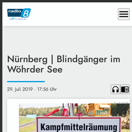
menu
Nürnberg | Blindgänger im
Wöhrder See
headphones
chrome_reader_mode
29. Juli 2019
· 17:56 Uhr
Symbolbild