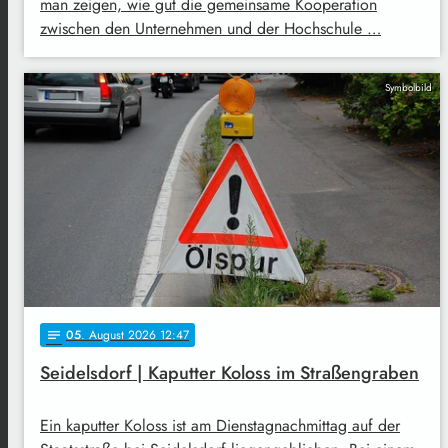
man zeigen, wie gut die gemeinsame Kooperation
zwischen den Unternehmen und der Hochschule …
Symbolbild
05
. August 2026 12:47
notes
Seidelsdorf | Kaputter Koloss im Straßengraben
Ein kaputter Koloss ist am Dienstagnachmittag auf der