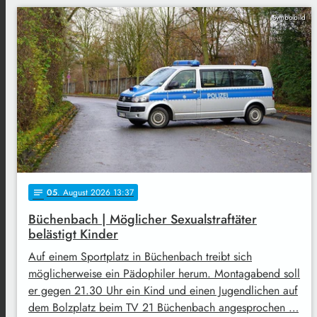
Symbolbild
05
. August 2026 13:37
notes
Büchenbach | Möglicher Sexualstraftäter
belästigt Kinder
Auf einem Sportplatz in Büchenbach treibt sich
möglicherweise ein Pädophiler herum. Montagabend soll
er gegen 21.30 Uhr ein Kind und einen Jugendlichen auf
dem Bolzplatz beim TV 21 Büchenbach angesprochen …