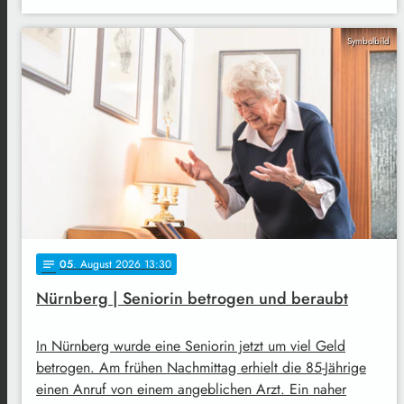
Symbolbild
05
. August 2026 13:30
notes
Nürnberg | Seniorin betrogen und beraubt
In Nürnberg wurde eine Seniorin jetzt um viel Geld
betrogen. Am frühen Nachmittag erhielt die 85-Jährige
einen Anruf von einem angeblichen Arzt. Ein naher