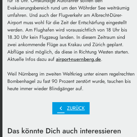
für 18 Uhr. Ortskundige Autofahrer sollten den
Evakuierungsbereich rund um den Wöhrder See weiträumig
umfahren. Und auch der Flugverkehr am Albrecht-Dürer-
Airport muss wohl für die Zeit der Entschärfung eingestellt
werden. Am Flughafen wird voraussichtlich von 18 Uhr bis
18.30 Uhr kein Flugzeug landen. In diesem Zeitraum sind
zwei ankommende Flüge aus Krakau und Zürich geplant.
Abflüge sind möglich, da diese in Richtung Westen starten.
Aktuelle Infos dazu auf
airport-nuernberg.de
.
Weil Nürnberg im zweiten Weltkrieg unter einem regelrechten
Bombenhagel zu fast 90 Prozent zerstört wurde, tauchen bis
heute immer wieder Blindgänger auf.
chevron_left
ZURÜCK
Das könnte Dich auch interessieren