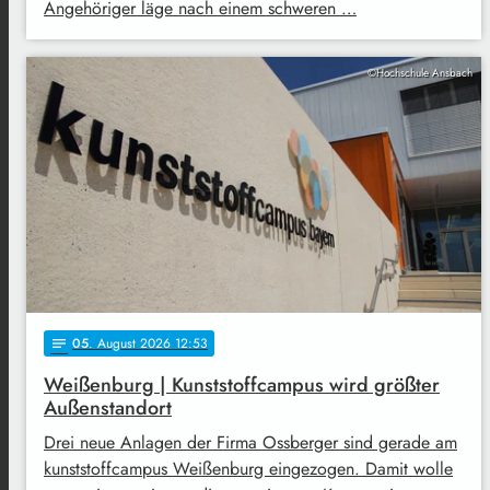
Angehöriger läge nach einem schweren …
©Hochschule Ansbach
05
. August 2026 12:53
notes
Weißenburg | Kunststoffcampus wird größter
Außenstandort
Drei neue Anlagen der Firma Ossberger sind gerade am
kunststoffcampus Weißenburg eingezogen. Damit wolle