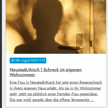
Symbolbild
06
. August 2026 11:21
notes
Neustadt/Aisch | Schreck im eigenen
Wohnzimmer
Eine Frau in Neustadt/Aisch hat jetzt einen Riesenschreck
in ihrem eigenen Haus erlebt. Als sie in ihr Wohnzimmer
geht, steht sie plötzlich einer fremden Frau gegenüber.
Die war wohl gerade über die offene Terrassentür …