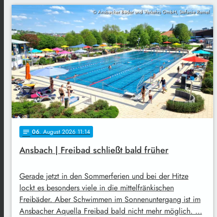
© Ansbacher Bäder und Verkehrs GmbH, Stefanie Remel
06
. August 2026 11:14
notes
Ansbach | Freibad schließt bald früher
Gerade jetzt in den Sommerferien und bei der Hitze
lockt es besonders viele in die mittelfränkischen
Freibäder. Aber Schwimmen im Sonnenuntergang ist im
Ansbacher Aquella Freibad bald nicht mehr möglich. …