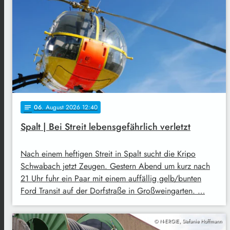
06
. August 2026 12:40
notes
Spalt | Bei Streit lebensgefährlich verletzt
Nach einem heftigen Streit in Spalt sucht die Kripo
Schwabach jetzt Zeugen. Gestern Abend um kurz nach
21 Uhr fuhr ein Paar mit einem auffällig gelb/bunten
Ford Transit auf der Dorfstraße in Großweingarten. …
© N-ERGIE, Stefanie Hoffmann