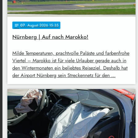
07
. August 2026 15:35
notes
Nürnberg | Auf nach Marokko!
Milde Temperaturen, prachtvolle Paläste und farbenfrohe
Viertel – Marokko ist für viele Urlauber gerade auch in
den Wintermonaten ein beliebtes Reiseziel. Deshalb hat
der Airport Nürnberg sein Streckennetz für den …
Symbolbild