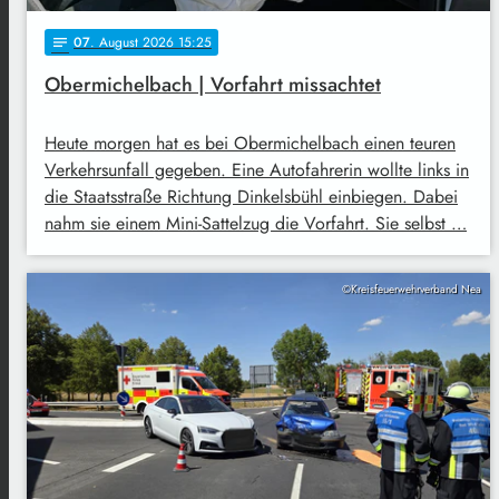
07
. August 2026 15:25
notes
Obermichelbach | Vorfahrt missachtet
Heute morgen hat es bei Obermichelbach einen teuren
Verkehrsunfall gegeben. Eine Autofahrerin wollte links in
die Staatsstraße Richtung Dinkelsbühl einbiegen. Dabei
nahm sie einem Mini-Sattelzug die Vorfahrt. Sie selbst …
©Kreisfeuerwehrverband Nea