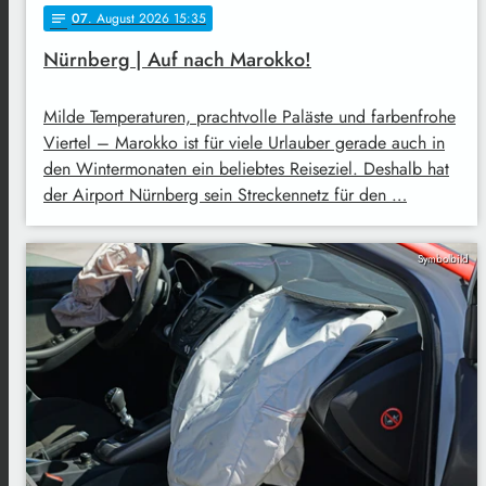
07
. August 2026 15:35
notes
Nürnberg | Auf nach Marokko!
Milde Temperaturen, prachtvolle Paläste und farbenfrohe
Viertel – Marokko ist für viele Urlauber gerade auch in
den Wintermonaten ein beliebtes Reiseziel. Deshalb hat
der Airport Nürnberg sein Streckennetz für den …
Symbolbild