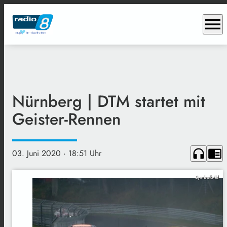
menu
Nürnberg | DTM startet mit
Geister-Rennen
headphones
chrome_reader_mode
03. Juni 2020
· 18:51 Uhr
Symbolbild