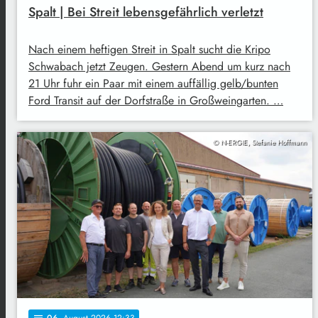
Spalt | Bei Streit lebensgefährlich verletzt
Nach einem heftigen Streit in Spalt sucht die Kripo
Schwabach jetzt Zeugen. Gestern Abend um kurz nach
21 Uhr fuhr ein Paar mit einem auffällig gelb/bunten
Ford Transit auf der Dorfstraße in Großweingarten. …
© N-ERGIE, Stefanie Hoffmann
06
. August 2026 12:33
notes