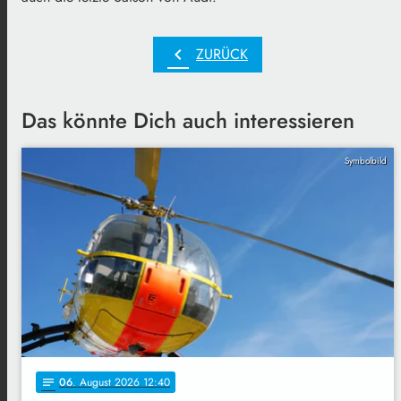
chevron_left
ZURÜCK
Das könnte Dich auch interessieren
Symbolbild
06
. August 2026 12:40
notes