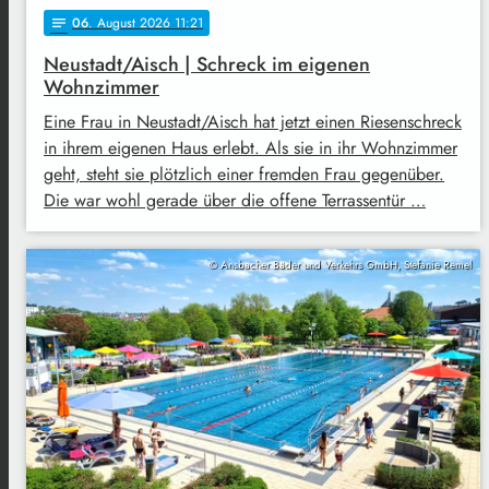
06
. August 2026 11:21
notes
Neustadt/Aisch | Schreck im eigenen
Wohnzimmer
Eine Frau in Neustadt/Aisch hat jetzt einen Riesenschreck
in ihrem eigenen Haus erlebt. Als sie in ihr Wohnzimmer
geht, steht sie plötzlich einer fremden Frau gegenüber.
Die war wohl gerade über die offene Terrassentür …
© Ansbacher Bäder und Verkehrs GmbH, Stefanie Remel