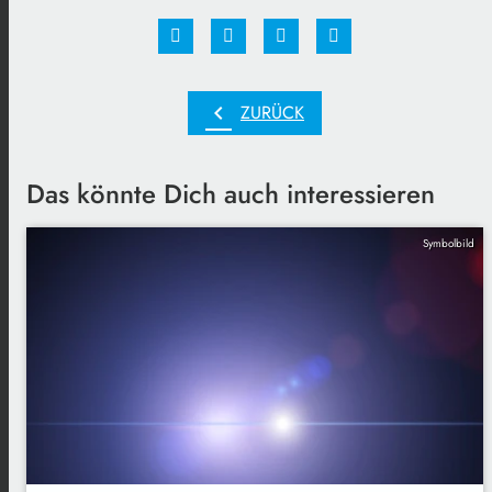
chevron_left
ZURÜCK
Das könnte Dich auch interessieren
Symbolbild