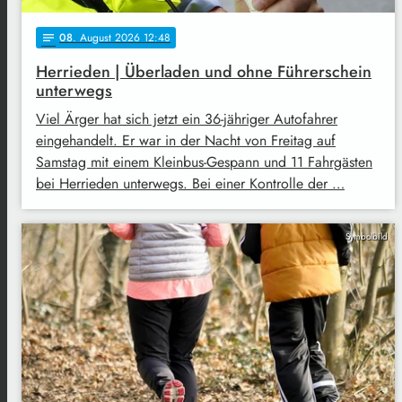
08
. August 2026 12:48
notes
Herrieden | Überladen und ohne Führerschein
unterwegs
Viel Ärger hat sich jetzt ein 36-jähriger Autofahrer
eingehandelt. Er war in der Nacht von Freitag auf
Samstag mit einem Kleinbus-Gespann und 11 Fahrgästen
bei Herrieden unterwegs. Bei einer Kontrolle der …
Symbolbild