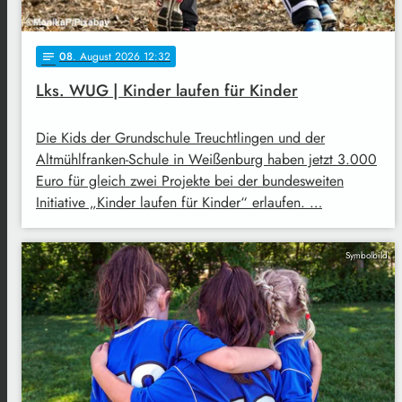
08
. August 2026 12:32
notes
Lks. WUG | Kinder laufen für Kinder
Die Kids der Grundschule Treuchtlingen und der
Altmühlfranken-Schule in Weißenburg haben jetzt 3.000
Euro für gleich zwei Projekte bei der bundesweiten
Initiative „Kinder laufen für Kinder“ erlaufen. …
Symbolbild