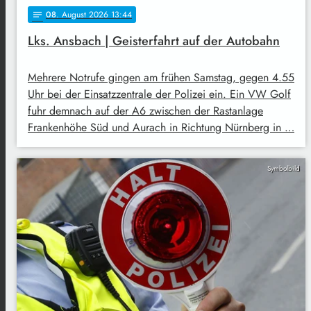
08
. August 2026 13:44
notes
Lks. Ansbach | Geisterfahrt auf der Autobahn
Mehrere Notrufe gingen am frühen Samstag, gegen 4.55
Uhr bei der Einsatzzentrale der Polizei ein. Ein VW Golf
fuhr demnach auf der A6 zwischen der Rastanlage
Frankenhöhe Süd und Aurach in Richtung Nürnberg in …
Symbolbild