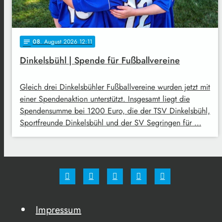
08
. August 2026 12:11
notes
Dinkelsbühl | Spende für Fußballvereine
Gleich drei Dinkelsbühler Fußballvereine wurden jetzt mit
einer Spendenaktion unterstützt. Insgesamt liegt die
Spendensumme bei 1200 Euro, die der TSV Dinkelsbühl,
Sportfreunde Dinkelsbühl und der SV Segringen für …
Impressum