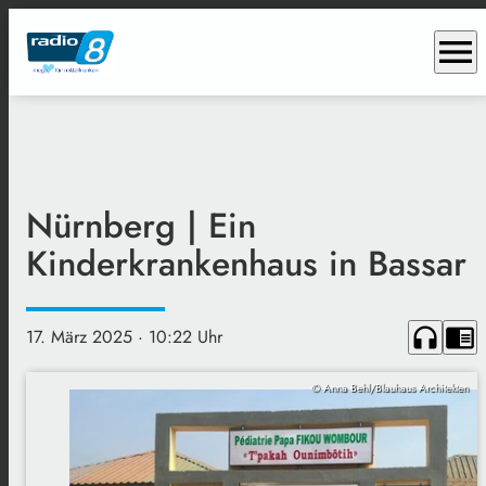
menu
Nürnberg | Ein
Kinderkrankenhaus in Bassar
headphones
chrome_reader_mode
17. März 2025
· 10:22 Uhr
© Anna Behl/Blauhaus Architekten