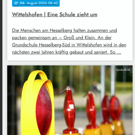
06
. August 2026 08:42
notes
Wittelshofen | Eine Schule zieht um
Die Menschen am Hesselberg halten zusammen und
packen gemeinsam an – Groß und Klein. An der
Grundschule Hesselberg-Süd in Wittelshofen wird in den
nächsten zwei Jahren kräftig gebaut und saniert. So …
Symbolbild