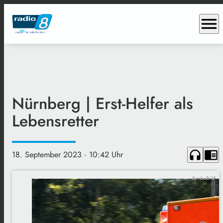
menu
Nürnberg | Erst-Helfer als
Lebensretter
headphones
chrome_reader_mode
18. September 2023
· 10:42 Uhr
Symbolbild