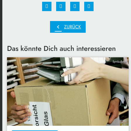
chevron_left
ZURÜCK
Das könnte Dich auch interessieren
Symbolbild