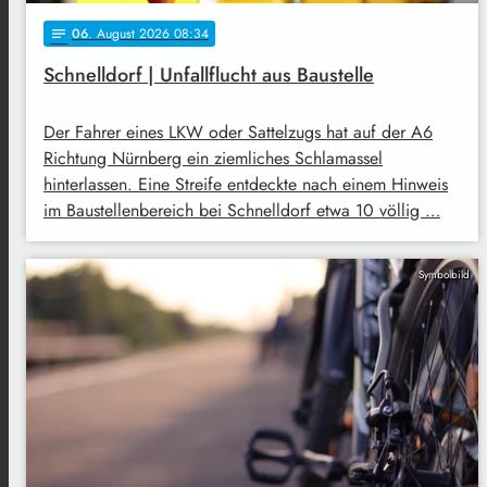
06
. August 2026 08:34
notes
Schnelldorf | Unfallflucht aus Baustelle
Der Fahrer eines LKW oder Sattelzugs hat auf der A6
Richtung Nürnberg ein ziemliches Schlamassel
hinterlassen. Eine Streife entdeckte nach einem Hinweis
im Baustellenbereich bei Schnelldorf etwa 10 völlig …
Symbolbild