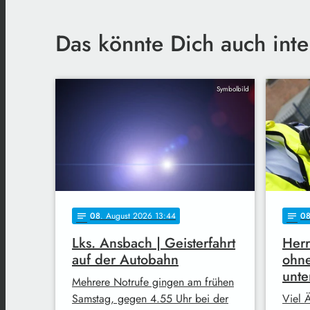
Das könnte Dich auch inte
Symbolbild
08
. August 2026 13:44
0
notes
notes
Lks. Ansbach | Geisterfahrt
Herr
auf der Autobahn
ohne
unt
Mehrere Notrufe gingen am frühen
Samstag, gegen 4.55 Uhr bei der
Viel Ä