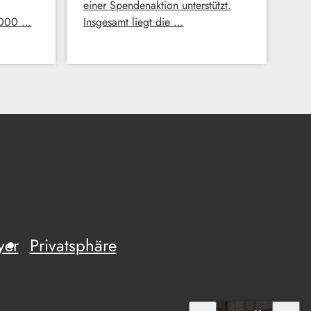
einer Spendenaktion unterstützt.
.000 …
Insgesamt liegt die …
yer
Privatsphäre