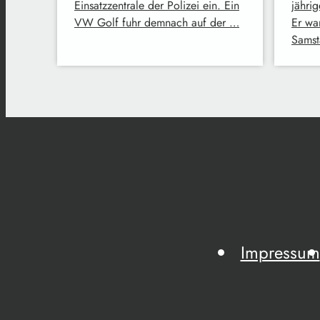
Einsatzzentrale der Polizei ein. Ein
jähri
VW Golf fuhr demnach auf der …
Er wa
Samst
Impressum