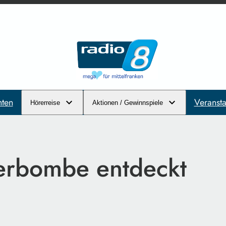
hten
Veransta
Hörerreise
Aktionen / Gewinnspiele
gerbombe entdeckt