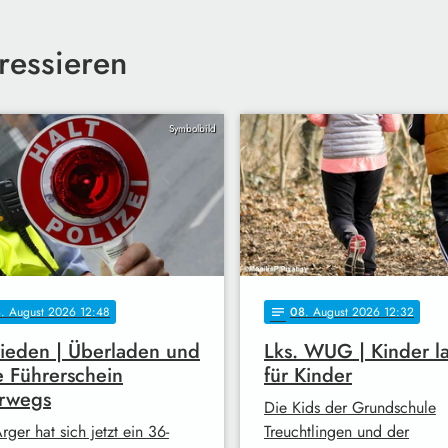
ressieren
Symbolbild
8
. August 2026 12:48
08
. August 2026 12:32
notes
ieden | Überladen und
Lks. WUG | Kinder l
 Führerschein
für Kinder
erwegs
Die Kids der Grundschule
rger hat sich jetzt ein 36-
Treuchtlingen und der