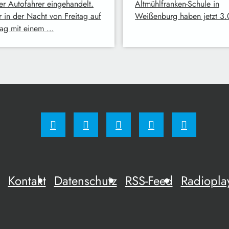
ger Autofahrer eingehandelt.
Altmühlfranken-Schule in
r in der Nacht von Freitag auf
Weißenburg haben jetzt 3
ag mit einem …
Kontakt
Datenschutz
RSS-Feed
Radiopla