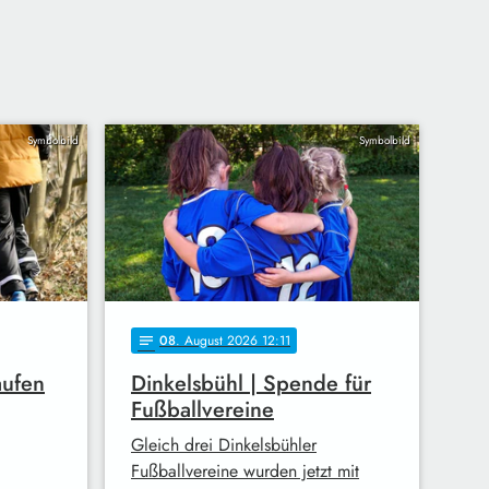
Symbolbild
Symbolbild
08
. August 2026 12:11
notes
aufen
Dinkelsbühl | Spende für
Fußballvereine
Gleich drei Dinkelsbühler
Fußballvereine wurden jetzt mit