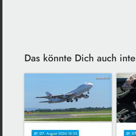
Das könnte Dich auch inte
Symbolbild
07
. August 2026 15:35
0
notes
notes