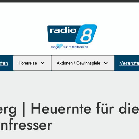
hten
Veransta
Hörerreise
Aktionen / Gewinnspiele
rg | Heuernte für di
nfresser