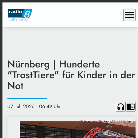
menu
Nürnberg | Hunderte
"TrostTiere" für Kinder in der
Not
headphones
chrome_reader_mode
07. Juli 2026
· 06:49 Uhr
© Feuerwehr Nürnberg / Stadt Nürnberg