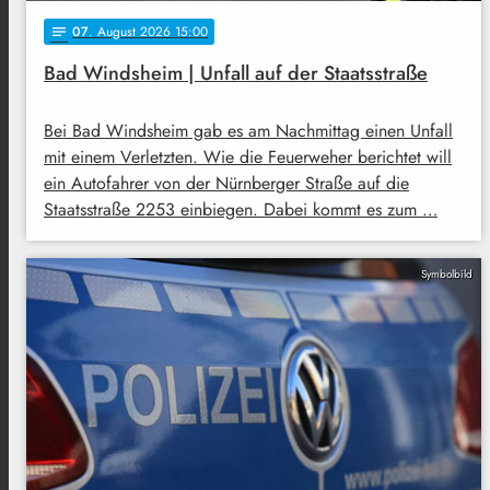
07
. August 2026 15:00
notes
Bad Windsheim | Unfall auf der Staatsstraße
Bei Bad Windsheim gab es am Nachmittag einen Unfall
mit einem Verletzten. Wie die Feuerweher berichtet will
ein Autofahrer von der Nürnberger Straße auf die
Staatsstraße 2253 einbiegen. Dabei kommt es zum …
Symbolbild