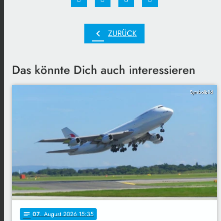
chevron_left
ZURÜCK
Das könnte Dich auch interessieren
Symbolbild
07
. August 2026 15:35
notes