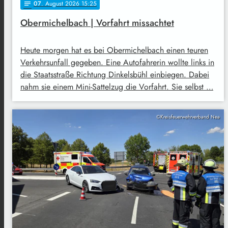
07
. August 2026 15:25
notes
Obermichelbach | Vorfahrt missachtet
Heute morgen hat es bei Obermichelbach einen teuren
Verkehrsunfall gegeben. Eine Autofahrerin wollte links in
die Staatsstraße Richtung Dinkelsbühl einbiegen. Dabei
nahm sie einem Mini-Sattelzug die Vorfahrt. Sie selbst …
©Kreisfeuerwehrverband Nea